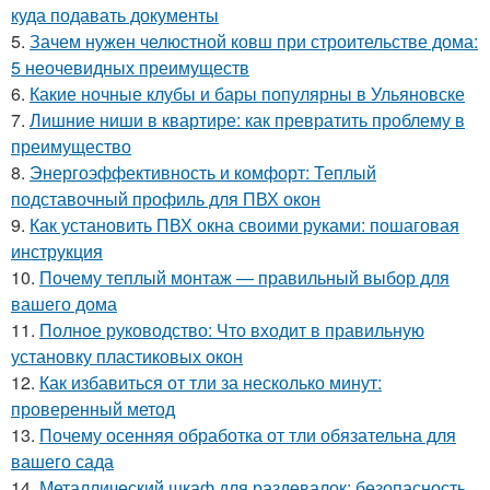
куда подавать документы
5.
Зачем нужен челюстной ковш при строительстве дома:
5 неочевидных преимуществ
6.
Какие ночные клубы и бары популярны в Ульяновске
7.
Лишние ниши в квартире: как превратить проблему в
преимущество
8.
Энергоэффективность и комфорт: Теплый
подставочный профиль для ПВХ окон
9.
Как установить ПВХ окна своими руками: пошаговая
инструкция
10.
Почему теплый монтаж — правильный выбор для
вашего дома
11.
Полное руководство: Что входит в правильную
установку пластиковых окон
12.
Как избавиться от тли за несколько минут:
проверенный метод
13.
Почему осенняя обработка от тли обязательна для
вашего сада
14.
Металлический шкаф для раздевалок: безопасность