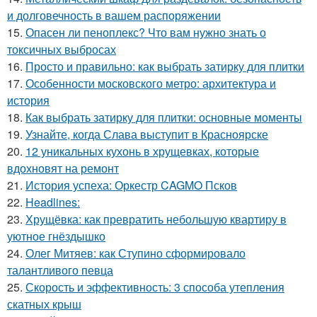
и долговечность в вашем распоряжении
15.
Опасен ли пеноплекс? Что вам нужно знать о
токсичных выбросах
16.
Просто и правильно: как выбрать затирку для плитки
17.
Особенности московского метро: архитектура и
история
18.
Как выбрать затирку для плитки: основные моменты
19.
Узнайте, когда Слава выступит в Красноярске
20.
12 уникальных кухонь в хрущевках, которые
вдохновят на ремонт
21.
История успеха: Оркестр CAGMO Псков
22.
Headlines:
23.
Хрущёвка: как превратить небольшую квартиру в
уютное гнёздышко
24.
Олег Митяев: как Ступино сформировало
талантливого певца
25.
Скорость и эффективность: 3 способа утепления
скатных крыш