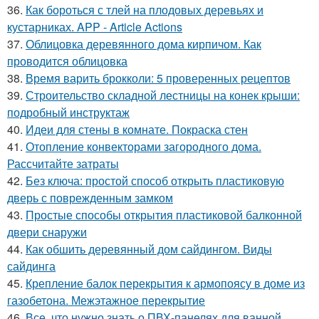
36.
Как бороться с тлей на плодовых деревьях и
кустарниках. APP - Article Actions
37.
Облицовка деревянного дома кирпичом. Как
проводится облицовка
38.
Время варить брокколи: 5 проверенных рецептов
39.
Строительство складной лестницы на конек крыши:
подробный инструктаж
40.
Идеи для стены в комнате. Покраска стен
41.
Отопление конвекторами загородного дома.
Рассчитайте затраты
42.
Без ключа: простой способ открыть пластиковую
дверь с поврежденным замком
43.
Простые способы открытия пластиковой балконной
двери снаружи
44.
Как обшить деревянный дом сайдингом. Виды
сайдинга
45.
Крепление балок перекрытия к армопоясу в доме из
газобетона. Межэтажное перекрытие
46.
Все, что нужно знать о ПВХ-панелях для ванной