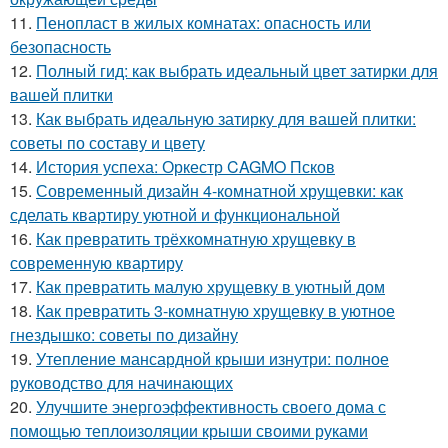
11.
Пенопласт в жилых комнатах: опасность или
безопасность
12.
Полный гид: как выбрать идеальный цвет затирки для
вашей плитки
13.
Как выбрать идеальную затирку для вашей плитки:
советы по составу и цвету
14.
История успеха: Оркестр CAGMO Псков
15.
Современный дизайн 4-комнатной хрущевки: как
сделать квартиру уютной и функциональной
16.
Как превратить трёхкомнатную хрущевку в
современную квартиру
17.
Как превратить малую хрущевку в уютный дом
18.
Как превратить 3-комнатную хрущевку в уютное
гнездышко: советы по дизайну
19.
Утепление мансардной крыши изнутри: полное
руководство для начинающих
20.
Улучшите энергоэффективность своего дома с
помощью теплоизоляции крыши своими руками