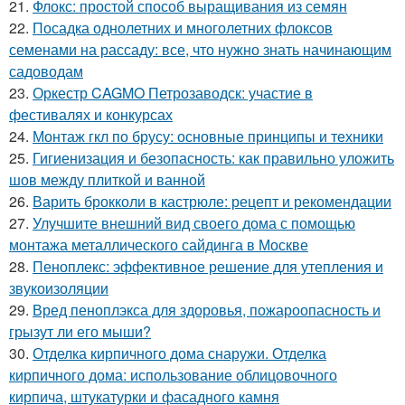
21.
Флокс: простой способ выращивания из семян
22.
Посадка однолетних и многолетних флоксов
семенами на рассаду: все, что нужно знать начинающим
садоводам
23.
Оркестр CAGMO Петрозаводск: участие в
фестивалях и конкурсах
24.
Монтаж гкл по брусу: основные принципы и техники
25.
Гигиенизация и безопасность: как правильно уложить
шов между плиткой и ванной
26.
Варить брокколи в кастрюле: рецепт и рекомендации
27.
Улучшите внешний вид своего дома с помощью
монтажа металлического сайдинга в Москве
28.
Пеноплекс: эффективное решение для утепления и
звукоизоляции
29.
Вред пеноплэкса для здоровья, пожароопасность и
грызут ли его мыши?
30.
Отделка кирпичного дома снаружи. Отделка
кирпичного дома: использование облицовочного
кирпича, штукатурки и фасадного камня