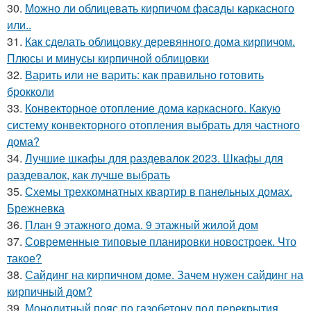
30.
Можно ли облицевать кирпичом фасады каркасного
или..
31.
Как сделать облицовку деревянного дома кирпичом.
Плюсы и минусы кирпичной облицовки
32.
Варить или не варить: как правильно готовить
брокколи
33.
Конвекторное отопление дома каркасного. Какую
систему конвекторного отопления выбрать для частного
дома?
34.
Лучшие шкафы для раздевалок 2023. Шкафы для
раздевалок, как лучше выбрать
35.
Схемы трехкомнатных квартир в панельных домах.
Брежневка
36.
План 9 этажного дома. 9 этажный жилой дом
37.
Современные типовые планировки новостроек. Что
такое?
38.
Сайдинг на кирпичном доме. Зачем нужен сайдинг на
кирпичный дом?
39.
Монолитный пояс по газобетону под перекрытия.