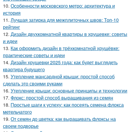
10.
Особенности московского метро: архитектура и
история
11.
Лучшая затирка для межплиточных швов: Топ-10
рейтинг
12.
Дизайн двухкомнатной квартиры в хрущевке: советы
и идеи
13.
Как оформить дизайн в трёхкомнатной хрущёвке:
практические советы и идеи
14.
Дизайн хрущевки 2025 года: как будет выглядеть
квартира будущего
15.
Утепление мансардной крыши: простой способ
сделать это своими руками
16.
Утепление крыши: основные принципы и технологии
17.
Флокс: простой способ выращивания из семян
18.
Простые шаги к успеху: как посеять семена флокса
метельчатого
19.
От семян до цветка: как выращивать флоксы на
своем подворье