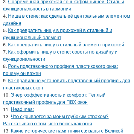
3.
Современная прихожая со шкафом-нишей: Стиль и
функциональность в гармонии
4.
Ниша в стене: как сделать её центральным элементом
дизайна
5.
Как превратить нишу в прихожей в стильный и
функциональный элемент
6.
Как превратить нишу в стильный элемент прихожей
7.
Как оформить нишу в стене: советы по дизайну и
функциональности
8.
Роль подставочного профиля пластикового окна:
почему он важен
9.
Как правильно установить подставочный профиль для
пластиковых окон
10.
Энергоэффективность и комфорт: Теплый
подставочный профиль для ПВХ окон
11.
Headlines:
12.
Что скрывается за моим глубоким страхом?
Рассказываю о том, чего боюсь как огня
13.
Какие исторические памятники связаны с Великой