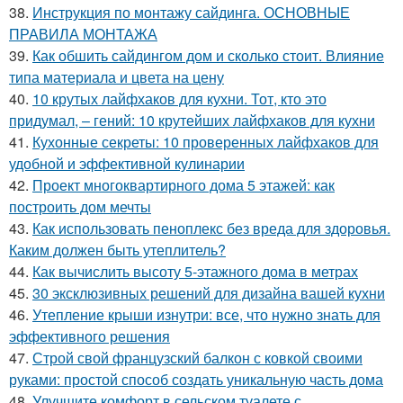
38.
Инструкция по монтажу сайдинга. ОСНОВНЫЕ
ПРАВИЛА МОНТАЖА
39.
Как обшить сайдингом дом и сколько стоит. Влияние
типа материала и цвета на цену
40.
10 крутых лайфхаков для кухни. Тот, кто это
придумал, – гений: 10 крутейших лайфхаков для кухни
41.
Кухонные секреты: 10 проверенных лайфхаков для
удобной и эффективной кулинарии
42.
Проект многоквартирного дома 5 этажей: как
построить дом мечты
43.
Как использовать пеноплекс без вреда для здоровья.
Каким должен быть утеплитель?
44.
Как вычислить высоту 5-этажного дома в метрах
45.
30 эксклюзивных решений для дизайна вашей кухни
46.
Утепление крыши изнутри: все, что нужно знать для
эффективного решения
47.
Строй свой французский балкон с ковкой своими
руками: простой способ создать уникальную часть дома
48.
Улучшите комфорт в сельском туалете с