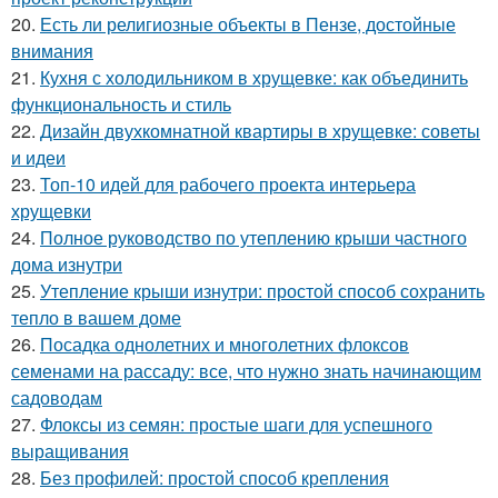
20.
Есть ли религиозные объекты в Пензе, достойные
внимания
21.
Кухня с холодильником в хрущевке: как объединить
функциональность и стиль
22.
Дизайн двухкомнатной квартиры в хрущевке: советы
и идеи
23.
Топ-10 идей для рабочего проекта интерьера
хрущевки
24.
Полное руководство по утеплению крыши частного
дома изнутри
25.
Утепление крыши изнутри: простой способ сохранить
тепло в вашем доме
26.
Посадка однолетних и многолетних флоксов
семенами на рассаду: все, что нужно знать начинающим
садоводам
27.
Флоксы из семян: простые шаги для успешного
выращивания
28.
Без профилей: простой способ крепления