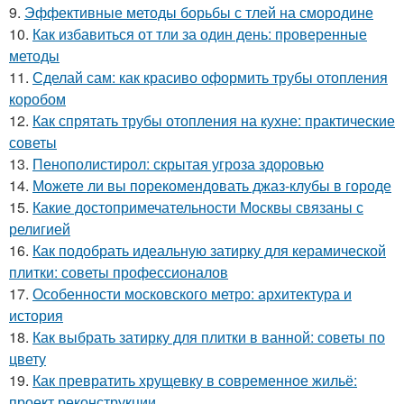
9.
Эффективные методы борьбы с тлей на смородине
10.
Как избавиться от тли за один день: проверенные
методы
11.
Сделай сам: как красиво оформить трубы отопления
коробом
12.
Как спрятать трубы отопления на кухне: практические
советы
13.
Пенополистирол: скрытая угроза здоровью
14.
Можете ли вы порекомендовать джаз-клубы в городе
15.
Какие достопримечательности Москвы связаны с
религией
16.
Как подобрать идеальную затирку для керамической
плитки: советы профессионалов
17.
Особенности московского метро: архитектура и
история
18.
Как выбрать затирку для плитки в ванной: советы по
цвету
19.
Как превратить хрущевку в современное жильё:
проект реконструкции