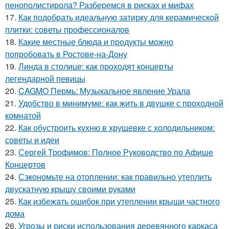
пенополистирола? Разберемся в рисках и мифах
17.
Как подобрать идеальную затирку для керамической
плитки: советы профессионалов
18.
Какие местные блюда и продукты можно
попробовать в Ростове-на-Дону
19.
Линда в столице: как проходят концерты
легендарной певицы
20.
CAGMO Пермь: Музыкальное явление Урала
21.
Удобство в минимуме: как жить в двушке с проходной
комнатой
22.
Как обустроить кухню в хрущевке с холодильником:
советы и идеи
23.
Сергей Трофимов: Полное Руководство по Афише
Концертов
24.
Сэкономьте на отоплении: как правильно утеплить
двускатную крышу своими руками
25.
Как избежать ошибок при утеплении крыши частного
дома
26.
Угрозы и риски использования деревянного каркаса