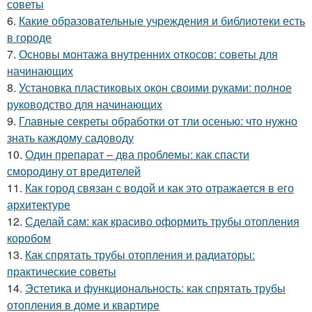
советы
6.
Какие образовательные учреждения и библиотеки есть
в городе
7.
Основы монтажа внутренних откосов: советы для
начинающих
8.
Установка пластиковых окон своими руками: полное
руководство для начинающих
9.
Главные секреты обработки от тли осенью: что нужно
знать каждому садоводу
10.
Один препарат – два проблемы: как спасти
смородину от вредителей
11.
Как город связан с водой и как это отражается в его
архитектуре
12.
Сделай сам: как красиво оформить трубы отопления
коробом
13.
Как спрятать трубы отопления и радиаторы:
практические советы
14.
Эстетика и функциональность: как спрятать трубы
отопления в доме и квартире