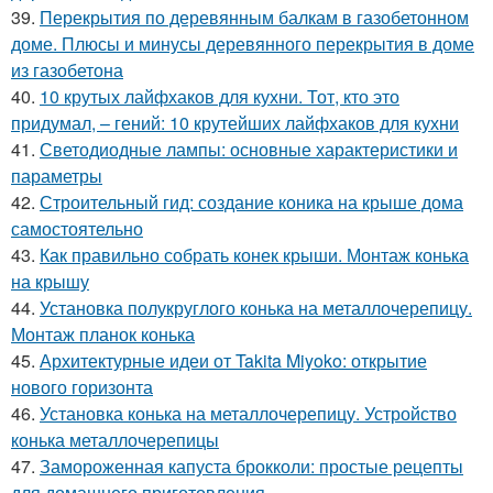
39.
Перекрытия по деревянным балкам в газобетонном
доме. Плюсы и минусы деревянного перекрытия в доме
из газобетона
40.
10 крутых лайфхаков для кухни. Тот, кто это
придумал, – гений: 10 крутейших лайфхаков для кухни
41.
Светодиодные лампы: основные характеристики и
параметры
42.
Строительный гид: создание коника на крыше дома
самостоятельно
43.
Как правильно собрать конек крыши. Монтаж конька
на крышу
44.
Установка полукруглого конька на металлочерепицу.
Монтаж планок конька
45.
Архитектурные идеи от Takita Miyoko: открытие
нового горизонта
46.
Установка конька на металлочерепицу. Устройство
конька металлочерепицы
47.
Замороженная капуста брокколи: простые рецепты
для домашнего приготовления