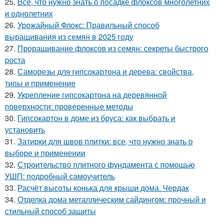
25.
Все, что нужно знать о посадке флоксов многолетних
и однолетних
26.
Урожайный Флокс: Правильный способ
выращивания из семян в 2025 году
27.
Проращивание флоксов из семян: секреты быстрого
роста
28.
Саморезы для гипсокартона и дерева: свойства,
типы и применение
29.
Укрепление гипсокартона на деревянной
поверхности: проверенные методы
30.
Гипсокартон в доме из бруса: как выбрать и
установить
31.
Затирки для швов плитки: все, что нужно знать о
выборе и применении
32.
Строительство плитного фундамента с помощью
УШП: подробный самоучитель
33.
Расчёт высоты конька для крыши дома. Чердак
34.
Отделка дома металлическим сайдингом: прочный и
стильный способ защиты