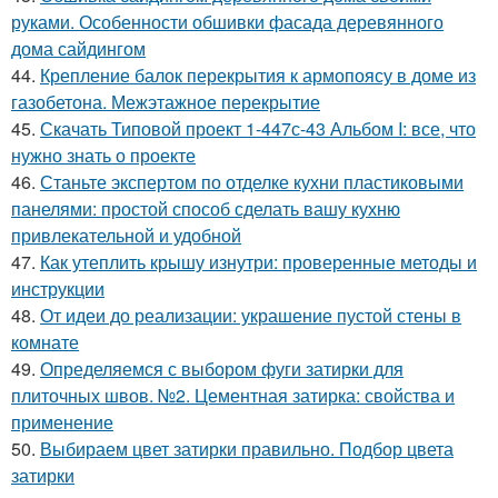
руками. Особенности обшивки фасада деревянного
дома сайдингом
44.
Крепление балок перекрытия к армопоясу в доме из
газобетона. Межэтажное перекрытие
45.
Скачать Типовой проект 1-447с-43 Альбом I: все, что
нужно знать о проекте
46.
Станьте экспертом по отделке кухни пластиковыми
панелями: простой способ сделать вашу кухню
привлекательной и удобной
47.
Как утеплить крышу изнутри: проверенные методы и
инструкции
48.
От идеи до реализации: украшение пустой стены в
комнате
49.
Определяемся с выбором фуги затирки для
плиточных швов. №2. Цементная затирка: свойства и
применение
50.
Выбираем цвет затирки правильно. Подбор цвета
затирки