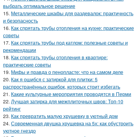
выбрать оптимальное решение
15.
Металлические шкафы для раздевалок: практичность
и безопасность
16.
Как спрятать трубы отопления на кухне: практические
советы
17.
Как спрятать трубы под катлом: полезные советы и
рекомендации
18.
Как спрятать трубы отопления в квартире:
практические советы
19.
Мифы и правда о пенопласте: что на самом деле
20.
Как я ошибся с затиркой для плитки: 5
распространённых ошибок, которых стоит избегать
21.
Какие культурные мероприятия проводятся в Перми
22.
Лучшая затирка для межплиточных швов: Топ-10
рейтинг
23.
Как превратить малую хрущевку в уютный дом
24.
Современная двушка хрущевка на 5х: как обустроить
уютное гнездо