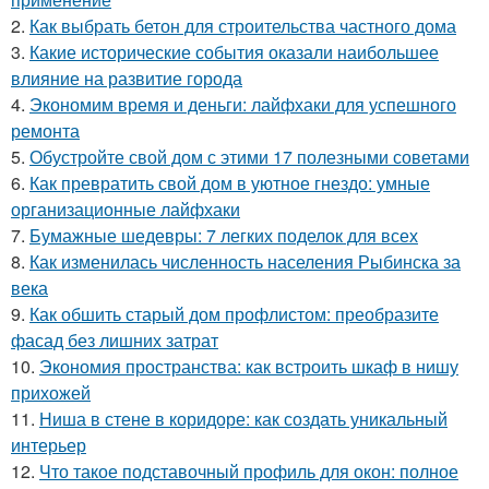
2.
Как выбрать бетон для строительства частного дома
3.
Какие исторические события оказали наибольшее
влияние на развитие города
4.
Экономим время и деньги: лайфхаки для успешного
ремонта
5.
Обустройте свой дом с этими 17 полезными советами
6.
Как превратить свой дом в уютное гнездо: умные
организационные лайфхаки
7.
Бумажные шедевры: 7 легких поделок для всех
8.
Как изменилась численность населения Рыбинска за
века
9.
Как обшить старый дом профлистом: преобразите
фасад без лишних затрат
10.
Экономия пространства: как встроить шкаф в нишу
прихожей
11.
Ниша в стене в коридоре: как создать уникальный
интерьер
12.
Что такое подставочный профиль для окон: полное