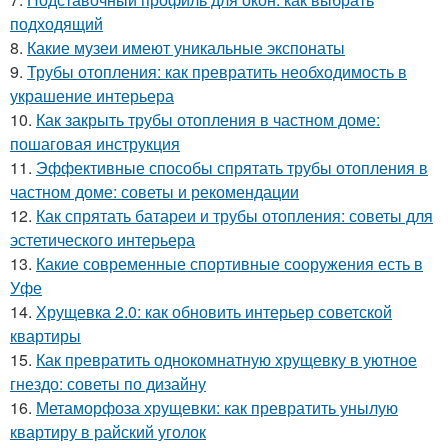
подходящий
8.
Какие музеи имеют уникальные экспонаты
9.
Трубы отопления: как превратить необходимость в
украшение интерьера
10.
Как закрыть трубы отопления в частном доме:
пошаговая инструкция
11.
Эффективные способы спрятать трубы отопления в
частном доме: советы и рекомендации
12.
Как спрятать батареи и трубы отопления: советы для
эстетического интерьера
13.
Какие современные спортивные сооружения есть в
Уфе
14.
Хрущевка 2.0: как обновить интерьер советской
квартиры
15.
Как превратить однокомнатную хрущевку в уютное
гнездо: советы по дизайну
16.
Метаморфоза хрущевки: как превратить унылую
квартиру в райский уголок