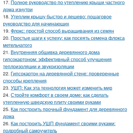
17.
Полное руководство по утеплению крыши частного
дома изнутри
18.
Утеплим крышу быстро и дешево: пошаговое
руководство для начинающих
19.
Флокс: простой способ выращивания из семян
20.
Простые шаги к успеху: как посеять семена флокса
метельчатого
21.
Внутренняя обшивка деревянного дома
гипсокартоном: эффективный способ улучшения
теплоизоляции и звукоизоляции
22.
Гипсокартон на деревянной стене: проверенные
способы крепления
23.
УШП: Как эта технология может изменить мир
24.
Стройте комфорт в своем доме: как сделать
утепленную шведскую плиту своими руками
25.
Как построить прочный фундамент для деревянного
дома
26.
Как построить УШП фундамент своими руками:
подробный самоучитель