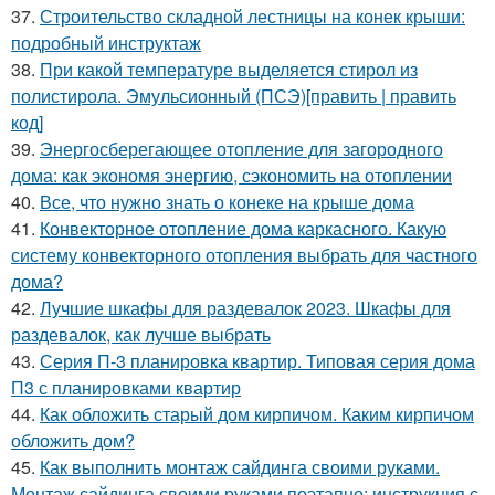
37.
Строительство складной лестницы на конек крыши:
подробный инструктаж
38.
При какой температуре выделяется стирол из
полистирола. Эмульсионный (ПСЭ)[править | править
код]
39.
Энергосберегающее отопление для загородного
дома: как экономя энергию, сэкономить на отоплении
40.
Все, что нужно знать о конеке на крыше дома
41.
Конвекторное отопление дома каркасного. Какую
систему конвекторного отопления выбрать для частного
дома?
42.
Лучшие шкафы для раздевалок 2023. Шкафы для
раздевалок, как лучше выбрать
43.
Серия П-3 планировка квартир. Типовая серия дома
П3 с планировками квартир
44.
Как обложить старый дом кирпичом. Каким кирпичом
обложить дом?
45.
Как выполнить монтаж сайдинга своими руками.
Монтаж сайдинга своими руками поэтапно: инструкция с