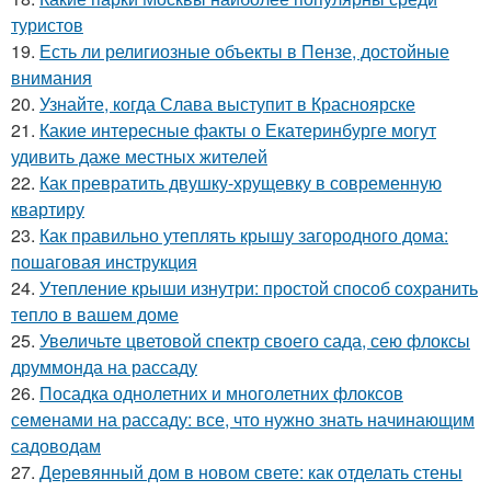
туристов
19.
Есть ли религиозные объекты в Пензе, достойные
внимания
20.
Узнайте, когда Слава выступит в Красноярске
21.
Какие интересные факты о Екатеринбурге могут
удивить даже местных жителей
22.
Как превратить двушку-хрущевку в современную
квартиру
23.
Как правильно утеплять крышу загородного дома:
пошаговая инструкция
24.
Утепление крыши изнутри: простой способ сохранить
тепло в вашем доме
25.
Увеличьте цветовой спектр своего сада, сею флоксы
друммонда на рассаду
26.
Посадка однолетних и многолетних флоксов
семенами на рассаду: все, что нужно знать начинающим
садоводам
27.
Деревянный дом в новом свете: как отделать стены