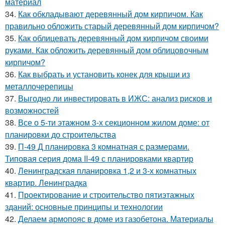
материал
34.
Как обкладывают деревянный дом кирпичом. Как
правильно обложить старый деревянный дом кирпичом?
35.
Как облицевать деревянный дом кирпичом своими
руками. Как обложить деревянный дом облицовочным
кирпичом?
36.
Как выбрать и установить конек для крыши из
металлочерепицы
37.
Выгодно ли инвестировать в ИЖС: анализ рисков и
возможностей
38.
Все о 5-ти этажном 3-х секционном жилом доме: от
планировки до строительства
39.
П-49 Д планировка 3 комнатная с размерами.
Типовая серия дома II-49 с планировками квартир
40.
Ленинградская планировка 1,2 и 3-х комнатных
квартир. Ленинградка
41.
Проектирование и строительство пятиэтажных
зданий: основные принципы и технологии
42.
Делаем армопояс в доме из газобетона. Материалы