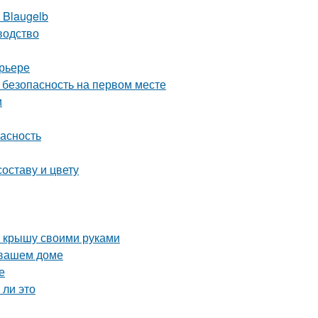
 Blaugelb
водство
ерьере
 безопасность на первом месте
и
пасность
оставу и цвету
ю крышу своими руками
 вашем доме
е
 ли это