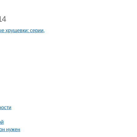
14
ности
ой
 он нужен