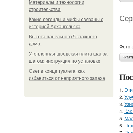
Материалы и технологии
строительства
Сер
Какие легенды и мифы связаны с
историей Архангельска
Высота панельного 5 этажного
дома.
Фото с
Утепленная шведская плита шаг за
читат
шагом: инструкция по установке
Свет в конце туалета: как
Пос
избавиться от неприятного запаха
1.
Эти
2.
Улу
3.
Узн
4.
Как
5.
Мал
6.
Под
7.
Под