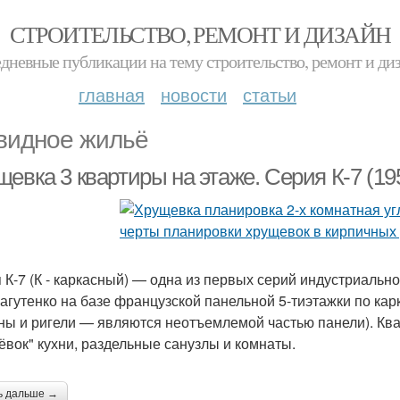
СТРОИТЕЛЬСТВО, РЕМОНТ И ДИЗАЙН
дневные публикации на тему строительство, ремонт и ди
главная
новости
статьи
видное жильё
евка 3 квартиры на этаже. Серия К-7 (19
 К-7 (К - каркасный) — одна из первых серий индустриальн
Лагутенко на базе французской панельной 5-тиэтажки по ка
ны и ригели — являются неотъемлемой частью панели). Кв
ёвок" кухни, раздельные санузлы и комнаты.
ь дальше →