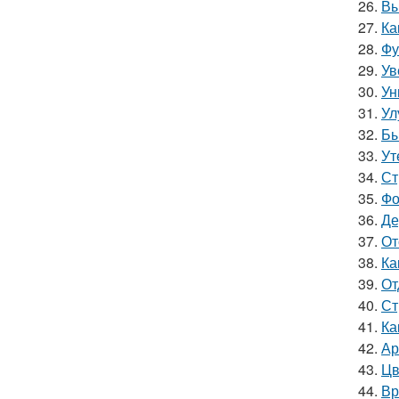
26.
Вы
27.
Ка
28.
Фу
29.
Ув
30.
Ун
31.
Ул
32.
Бы
33.
Ут
34.
Ст
35.
Фо
36.
Де
37.
От
38.
Ка
39.
От
40.
Ст
41.
Ка
42.
Ар
43.
Цв
44.
Вр