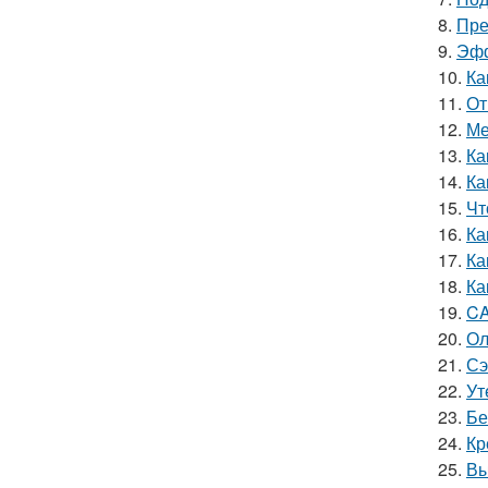
8.
Пре
9.
Эфф
10.
Ка
11.
От
12.
Ме
13.
Ка
14.
Ка
15.
Чт
16.
Ка
17.
Ка
18.
Ка
19.
CA
20.
Ол
21.
Сэ
22.
Ут
23.
Бе
24.
Кр
25.
Вы