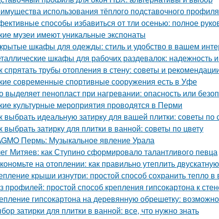
имущества использования тёплого подставочного профиля
ективные способы избавиться от тли осенью: полное руко
кие музеи имеют уникальные экспонаты
крытые шкафы для одежды: стиль и удобство в вашем инт
таллические шкафы для рабочих раздевалок: надежность и
к спрятать трубы отопления в стену: советы и рекомендаци
кие современные спортивные сооружения есть в Уфе
о выделяет пенопласт при нагревании: опасность или безо
кие культурные мероприятия проводятся в Перми
к выбрать идеальную затирку для вашей плитки: советы по с
к выбрать затирку для плитки в ванной: советы по цвету
GMO Пермь: Музыкальное явление Урала
ег Митяев: как Ступино сформировало талантливого певца
кономьте на отоплении: как правильно утеплить двускатну
епление крыши изнутри: простой способ сохранить тепло в
з профилей: простой способ крепления гипсокартона к стен
епление гипсокартона на деревянную обрешетку: возможно
бор затирки для плитки в ванной: все, что нужно знать