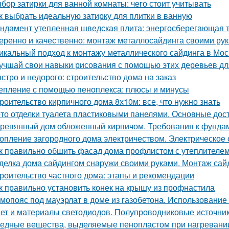
бор затирки для ванной комнаты: чего стоит учитывать
к выбрать идеальную затирку для плитки в ванную
ндамент утепленная шведская плита: энергосберегающая 
еренно и качественно: монтаж металлосайдинга своими ру
икальный подход к монтажу металлического сайдинга в Мос
учшай свои навыки рисования с помощью этих деревьев дл
стро и недорого: строительство дома на заказ
епление с помощью пеноплекса: плюсы и минусы
роительство кирпичного дома 8х10м: все, что нужно знать
то отделки туалета пластиковыми панелями. Основные дос
ревянный дом обложенный кирпичом. Требования к фунда
опление загородного дома электричеством. Электрическое
к правильно обшить фасад дома профлистом с утеплителем.
делка дома сайдингом снаружи своими руками. Монтаж сай
роительство частного дома: этапы и рекомендации
к правильно установить конек на крышу из профнастила
мопояс под мауэрлат в доме из газобетона. Использование
ет и материалы светодиодов. Полупроводниковые источник
едные вещества, выделяемые пенопластом при нагревании: