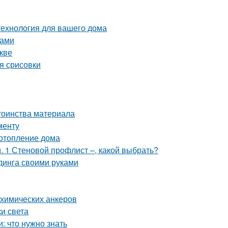
технология для вашего дома
ками
кве
я срисовки
тоинства материала
менту
 отопление дома
 1 Стеновой профлист –, какой выбрать?
динга своими руками
 химических анкеров
и света
 что нужно знать