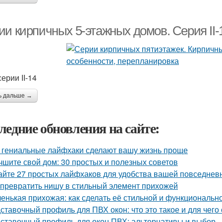
ии кирпичных 5-этажных домов. Серия II-
ерии II-14
ь дальше →
ледние обновления на сайте:
 гениальные лайфхаки сделают вашу жизнь проще
чшите свой дом: 30 простых и полезных советов
айте 27 простых лайфхаков для удобства вашей повседнев
 превратить нишу в стильный элемент прихожей
енькая прихожая: как сделать её стильной и функциональн
ставочный профиль для ПВХ окон: что это такое и для чего
ставочный профиль для окон ПВХ: альтернативы и выбор