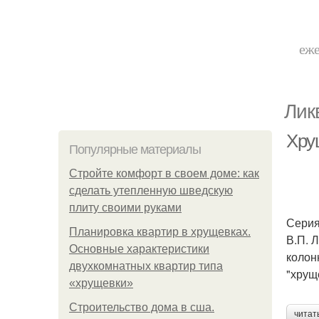
еже
Лик
Хрущ
Популярные материалы
Стройте комфорт в своем доме: как
сделать утепленную шведскую
плиту своими руками
Серия
Планировка квартир в хрущевках.
В.П. 
Основные характеристики
колон
двухкомнатных квартир типа
"хрущ
«хрущевки»
Строительство дома в сша.
читат