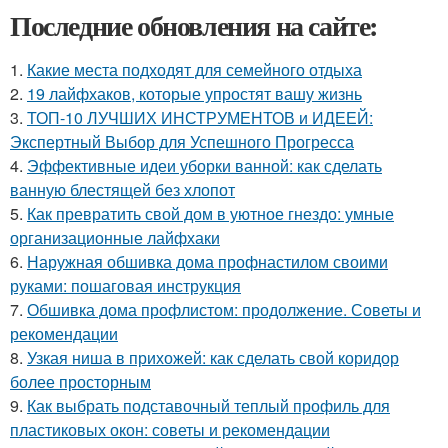
Последние обновления на сайте:
1.
Какие места подходят для семейного отдыха
2.
19 лайфхаков, которые упростят вашу жизнь
3.
ТОП-10 ЛУЧШИХ ИНСТРУМЕНТОВ и ИДЕЕЙ:
Экспертный Выбор для Успешного Прогресса
4.
Эффективные идеи уборки ванной: как сделать
ванную блестящей без хлопот
5.
Как превратить свой дом в уютное гнездо: умные
организационные лайфхаки
6.
Наружная обшивка дома профнастилом своими
руками: пошаговая инструкция
7.
Обшивка дома профлистом: продолжение. Советы и
рекомендации
8.
Узкая ниша в прихожей: как сделать свой коридор
более просторным
9.
Как выбрать подставочный теплый профиль для
пластиковых окон: советы и рекомендации