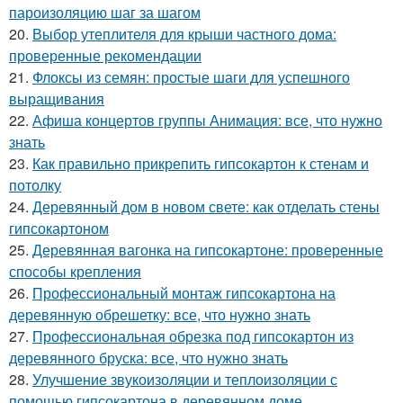
пароизоляцию шаг за шагом
20.
Выбор утеплителя для крыши частного дома:
проверенные рекомендации
21.
Флоксы из семян: простые шаги для успешного
выращивания
22.
Афиша концертов группы Анимация: все, что нужно
знать
23.
Как правильно прикрепить гипсокартон к стенам и
потолку
24.
Деревянный дом в новом свете: как отделать стены
гипсокартоном
25.
Деревянная вагонка на гипсокартоне: проверенные
способы крепления
26.
Профессиональный монтаж гипсокартона на
деревянную обрешетку: все, что нужно знать
27.
Профессиональная обрезка под гипсокартон из
деревянного бруска: все, что нужно знать
28.
Улучшение звукоизоляции и теплоизоляции с
помощью гипсокартона в деревянном доме