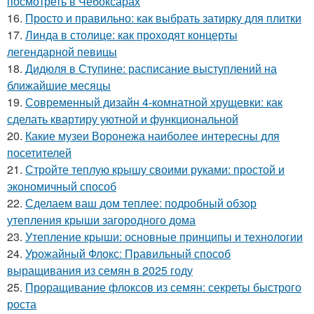
посмотреть в Чебоксарах
16.
Просто и правильно: как выбрать затирку для плитки
17.
Линда в столице: как проходят концерты
легендарной певицы
18.
Дидюля в Ступине: расписание выступлений на
ближайшие месяцы
19.
Современный дизайн 4-комнатной хрущевки: как
сделать квартиру уютной и функциональной
20.
Какие музеи Воронежа наиболее интересны для
посетителей
21.
Стройте теплую крышу своими руками: простой и
экономичный способ
22.
Сделаем ваш дом теплее: подробный обзор
утепления крыши загородного дома
23.
Утепление крыши: основные принципы и технологии
24.
Урожайный Флокс: Правильный способ
выращивания из семян в 2025 году
25.
Проращивание флоксов из семян: секреты быстрого
роста