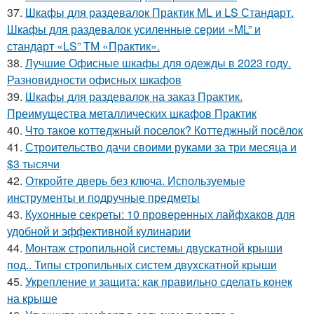
37.
Шкафы для раздевалок Практик ML и LS Стандарт.
Шкафы для раздевалок усиленные серии «ML” и
стандарт «LS” ТМ «Практик».
38.
Лучшие Офисные шкафы для одежды в 2023 году.
Разновидности офисных шкафов
39.
Шкафы для раздевалок на заказ Практик.
Преимущества металлических шкафов Практик
40.
Что такое коттеджный поселок? Коттеджный посёлок
41.
Строительство дачи своими руками за три месяца и
$3 тысячи
42.
Откройте дверь без ключа. Используемые
инструменты и подручные предметы
43.
Кухонные секреты: 10 проверенных лайфхаков для
удобной и эффективной кулинарии
44.
Монтаж стропильной системы двускатной крыши
под.. Типы стропильных систем двухскатной крыши
45.
Укрепление и защита: как правильно сделать конек
на крыше