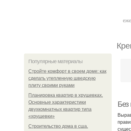
еже
Кре
Популярные материалы
Стройте комфорт в своем доме: как
сделать утепленную шведскую
плиту своими руками
Планировка квартир в хрущевках.
Основные характеристики
Без 
двухкомнатных квартир типа
Вырав
«хрущевки»
прави
Строительство дома в сша.
сущес