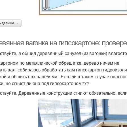
ь дальше →
евянная вагонка на гипсокартоне: провер
ствуйте, я обшил деревянный санузел (из вагонки) влагост
картоном по металлической обрешетке, дерево ничем не
атывал, собираюсь обработать сам гипсокартон гидроизол
кой и обшить пвх панелями . Есть ли в таком случае опасно
ки, не сгниет ли она под гипсокартоном???
ствуйте. Деревянные конструкции сгниют обязательно, есл