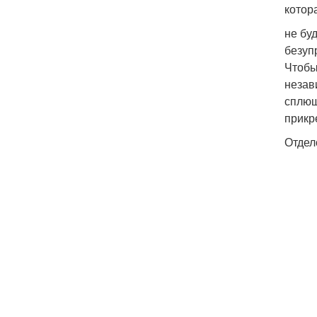
котор
не бу
безуп
Чтобы
незав
сплющ
прикр
Отдел