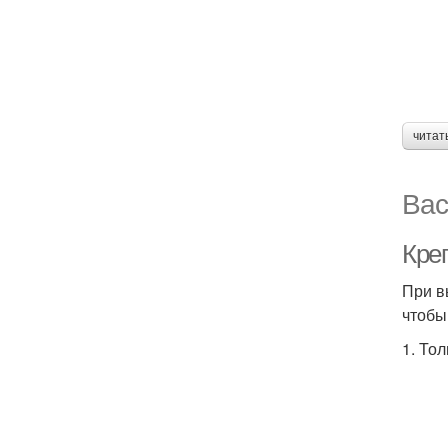
читат
Вас
Кре
При в
чтобы
1. То