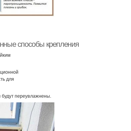
енные способы крепления
ойким
яционной
сть для
и будут переувлажнены.