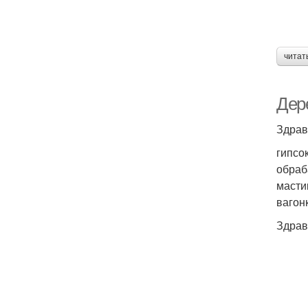
читат
Дер
Здрав
гипсо
обраб
масти
вагон
Здрав