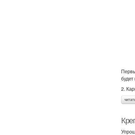
Первы
будет
2. Ка
читат
Кре
Упрощ