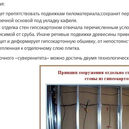
ая:
дет препятствовать подвижкам пиломатериала;сохранит пер
речной основой под укладку кафеля.
 отделка стен гипсокартоном отвечала перечисленным усл
исимой от сруба. Иначе ретивые подвижки древесины приве
ит и деформирует гипсокартонную обшивку, от непостоянст
епленная к отделочному слою плитка.
очного «суверенитета» можно достичь двумя технологичес