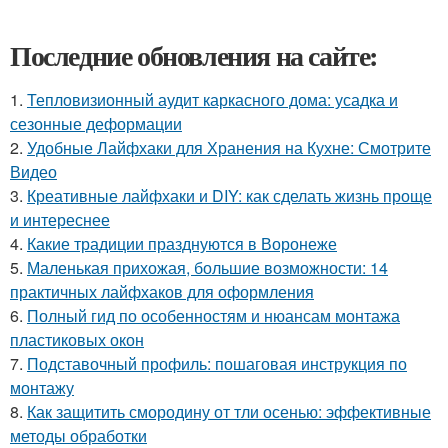
Последние обновления на сайте:
1.
Тепловизионный аудит каркасного дома: усадка и
сезонные деформации
2.
Удобные Лайфхаки для Хранения на Кухне: Смотрите
Видео
3.
Креативные лайфхаки и DIY: как сделать жизнь проще
и интереснее
4.
Какие традиции празднуются в Воронеже
5.
Маленькая прихожая, большие возможности: 14
практичных лайфхаков для оформления
6.
Полный гид по особенностям и нюансам монтажа
пластиковых окон
7.
Подставочный профиль: пошаговая инструкция по
монтажу
8.
Как защитить смородину от тли осенью: эффективные
методы обработки