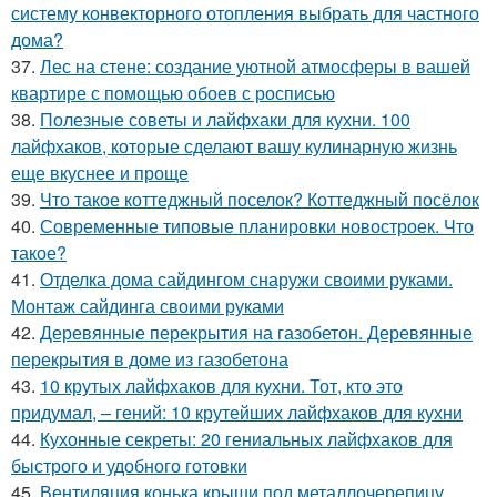
систему конвекторного отопления выбрать для частного
дома?
37.
Лес на стене: создание уютной атмосферы в вашей
квартире с помощью обоев с росписью
38.
Полезные советы и лайфхаки для кухни. 100
лайфхаков, которые сделают вашу кулинарную жизнь
еще вкуснее и проще
39.
Что такое коттеджный поселок? Коттеджный посёлок
40.
Современные типовые планировки новостроек. Что
такое?
41.
Отделка дома сайдингом снаружи своими руками.
Монтаж сайдинга своими руками
42.
Деревянные перекрытия на газобетон. Деревянные
перекрытия в доме из газобетона
43.
10 крутых лайфхаков для кухни. Тот, кто это
придумал, – гений: 10 крутейших лайфхаков для кухни
44.
Кухонные секреты: 20 гениальных лайфхаков для
быстрого и удобного готовки
45.
Вентиляция конька крыши под металлочерепицу.