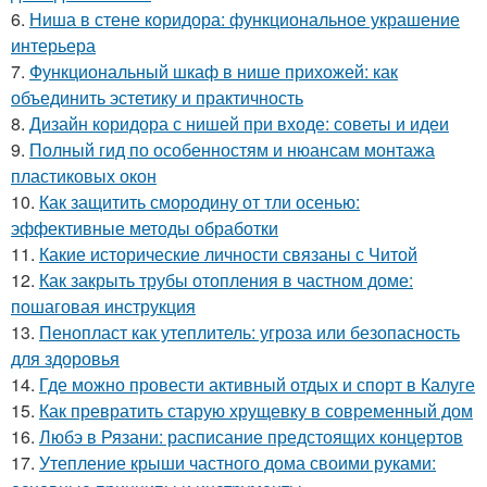
6.
Ниша в стене коридора: функциональное украшение
интерьера
7.
Функциональный шкаф в нише прихожей: как
объединить эстетику и практичность
8.
Дизайн коридора с нишей при входе: советы и идеи
9.
Полный гид по особенностям и нюансам монтажа
пластиковых окон
10.
Как защитить смородину от тли осенью:
эффективные методы обработки
11.
Какие исторические личности связаны с Читой
12.
Как закрыть трубы отопления в частном доме:
пошаговая инструкция
13.
Пенопласт как утеплитель: угроза или безопасность
для здоровья
14.
Где можно провести активный отдых и спорт в Калуге
15.
Как превратить старую хрущевку в современный дом
16.
Любэ в Рязани: расписание предстоящих концертов
17.
Утепление крыши частного дома своими руками: