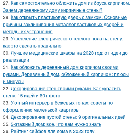
27.
Как самостоятельно обложить дом из бруса кирпичом.
Зачем деревянному дому кирпичные стены?
28.
Как открыть пластиковую дверь с замком. Основные
причины заклинивания металлопластиковых дверей и
методы их устранения
29.
Укрепление электрического теплого пола на стену:
как это сделать правильно
30.
Лучшие медицинские шкафы на 2023 год: от идеи до
реализации
31.
Как обложить деревянный дом кирпичом своими
руками. Деревянный дом, обложенный кирпичом: плюсы
и минусы
32.
Декорирование стен своими руками. Как украсить
стену: 15 идей и 60+ фото
33.
Уютный интерьер в бежевых тонах: советы по
оформлению маленькой квартиры
34.
Декорирование пустой стены: 9 оригинальных идей
35.
5-этажный дом: все, что вам нужно знать
36.
Рейтинг сейфов для дома в 2023 году.