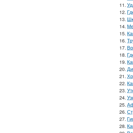
11.
Уд
12.
Гд
13.
Шк
14.
Ме
15.
Ка
16.
Тр
17.
Вр
18.
Гд
19.
Ка
20.
Ди
21.
Хр
22.
Ка
23.
Ут
24.
Уз
25.
Аф
26.
Ст
27.
Ги
28.
Ка