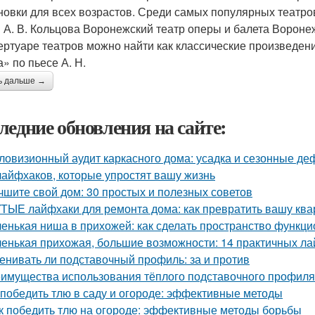
новки для всех возрастов. Среди самых популярных театр
 А. В. Кольцова Воронежский театр оперы и балета Ворон
ертуаре театров можно найти как классические произведен
» по пьесе А. Н.
ь дальше →
ледние обновления на сайте:
ловизионный аудит каркасного дома: усадка и сезонные д
лайфхаков, которые упростят вашу жизнь
чшите свой дом: 30 простых и полезных советов
ТЫЕ лайфхаки для ремонта дома: как превратить вашу квар
енькая ниша в прихожей: как сделать пространство функц
енькая прихожая, большие возможности: 14 практичных л
енивать ли подставочный профиль: за и против
имущества использования тёплого подставочного профиля
 победить тлю в саду и огороде: эффективные методы
к победить тлю на огороде: эффективные методы борьбы