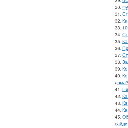
29.
Вс
30.
Фу
31.
Ст
32.
Ка
33.
10
34.
Ст
35.
Ка
36.
Пр
37.
Ст
38.
За
39.
Ко
40.
Ко
дома
41.
Пя
42.
Ка
43.
Ка
44.
Ка
45.
Об
сайди