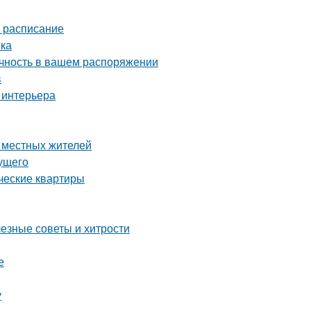
е расписание
вка
ечность в вашем распоряжении
в
 интерьера
е местных жителей
дущего
ческие квартиры
лезные советы и хитрости
е
у