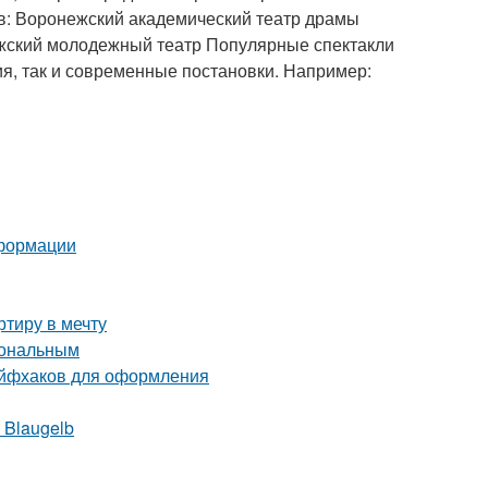
ов: Воронежский академический театр драмы
ежский молодежный театр Популярные спектакли
ия, так и современные постановки. Например:
еформации
тиру в мечту
иональным
айфхаков для оформления
 Blaugelb