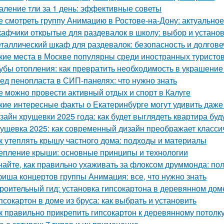
аление тли за 1 день: эффективные советы
е смотреть группу Анимацию в Ростове-на-Дону: актуально
афчики открытые для раздевалок в школу: выбор и устано
таллический шкаф для раздевалок: безопасность и долгов
кие места в Москве популярны среди иностранных туристо
убы отопления: как превратить необходимость в украшение
ед пенопласта в СИП-панелях: что нужно знать
е можно провести активный отдых и спорт в Калуге
кие интересные факты о Екатеринбурге могут удивить даж
зайн хрущевки 2025 года: как будет выглядеть квартира бу
ущевка 2025: как современный дизайн преображает класси
к утеплять крышу частного дома: подходы и материалы
епление крыши: основные принципы и технологии
найте, как правильно ухаживать за флоксом друммонда: по
иша концертов группы Анимация: все, что нужно знать
роительный гид: установка гипсокартона в деревянном дом
псокартон в доме из бруса: как выбрать и установить
к правильно прикрепить гипсокартон к деревянному потолк