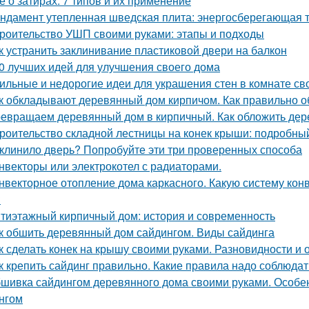
е о затирах: 7 типов и их применение
ндамент утепленная шведская плита: энергосберегающая 
роительство УШП своими руками: этапы и подходы
к устранить заклинивание пластиковой двери на балкон
0 лучших идей для улучшения своего дома
ильные и недорогие идеи для украшения стен в комнате св
к обкладывают деревянный дом кирпичом. Как правильно 
евращаем деревянный дом в кирпичный. Как обложить де
роительство складной лестницы на конек крыши: подробны
клинило дверь? Попробуйте эти три проверенных способа
нвекторы или электрокотел с радиаторами.
нвекторное отопление дома каркасного. Какую систему кон
?
тиэтажный кирпичный дом: история и современность
к обшить деревянный дом сайдингом. Виды сайдинга
к сделать конек на крышу своими руками. Разновидности и 
к крепить сайдинг правильно. Какие правила надо соблюдат
шивка сайдингом деревянного дома своими руками. Особе
нгом