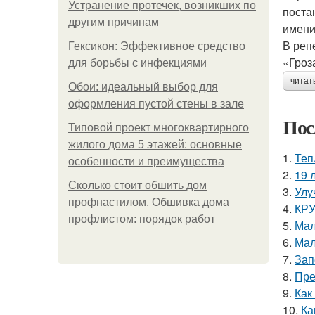
Устранение протечек, возникших по
поста
другим причинам
имени
В реп
Гексикон: Эффективное средство
«Гроза
для борьбы с инфекциями
читат
Обои: идеальный выбор для
оформления пустой стены в зале
Пос
Типовой проект многоквартирного
жилого дома 5 этажей: основные
1.
Теп
особенности и преимущества
2.
19 
Сколько стоит обшить дом
3.
Улу
профнастилом. Обшивка дома
4.
КРУ
профлистом: порядок работ
5.
Мал
6.
Мал
7.
Зап
8.
Пре
9.
Как
10.
Ка