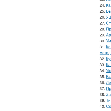
24.
Ка
25.
Вы
26.
УШ
27.
Ст
28.
Пр
29.
Ар
30.
Ум
31.
Ка
метод
32.
Ку
33.
Ка
34.
Ую
35.
Вс
36.
Ле
37.
Пр
38.
За
39.
Ти
40.
Со