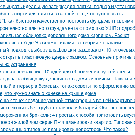
к выбрать идеальную затирку для плитки: подбор и установ
бор затирки для плитки в ванной: все, что нужно знать
П: как быстро и качественно построить фундамент своими
роительство плитного фундамента с помощью УШП: подро
авильная облицовка деревянного дома кирпичом. Расчет
мопояс от А до Я своими силами: от теории к практике
ный подход к выбору шкафов для раздевалок: 10 ключевых
к открыть пластиковую дверь с замком. Основные причины
ы их устранения
хонная революция: 10 идей для обновления пустой стены
к сделать облицовку деревянного дома кирпичом. Плюсы и
тный интерьер в бежевых тонах: советы по оформлению м
е, что нужно знать о конеке на крыше дома
с на стене: создание уютной атмосферы в вашей квартире
ивыкли жить без труб отопления и батарей. Обогрев посре
мороженная брокколи: 4 простых способа приготовить вкус
повой жилой дом серии П-44 планировки квартир. Типовая 
временные типовые планировки новостроек. Что такое?