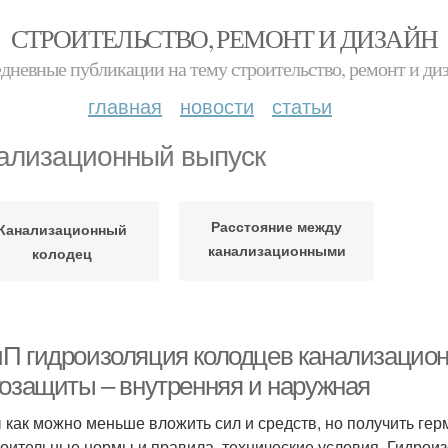
СТРОИТЕЛЬСТВО, РЕМОНТ И ДИЗАЙН
дневные публикации на тему строительство, ремонт и ди
главная
новости
статьи
ализационный выпуск
Расстояние между
Канализационный
канализационными
колодец
колодцами
П гидроизоляция колодцев канализацион
гозащиты – внутренняя и наружная
 как можно меньше вложить сил и средств, но получить гер
роительные нормы и правила, технические условия. Гидрои