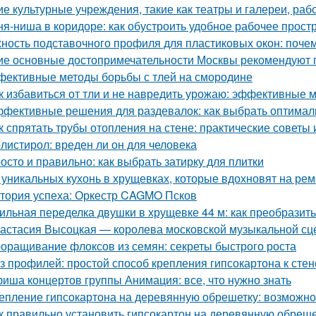
ие культурные учреждения, такие как театры и галереи, ра
ня-ниша в коридоре: как обустроить удобное рабочее прост
ность подставочного профиля для пластиковых окон: поче
ие основные достопримечательности Москвы рекомендуют п
ективные методы борьбы с тлей на смородине
к избавиться от тли и не навредить урожаю: эффективные 
фективные решения для раздевалок: как выбрать оптима
к спрятать трубы отопления на стене: практические советы 
листирол: вреден ли он для человека
осто и правильно: как выбрать затирку для плитки
 уникальных кухонь в хрущевках, которые вдохновят на рем
тория успеха: Оркестр CAGMO Псков
ильная переделка двушки в хрущевке 44 м: как преобразит
астасия Высоцкая — королева московской музыкальной с
оращивание флоксов из семян: секреты быстрого роста
з профилей: простой способ крепления гипсокартона к стен
иша концертов группы Анимация: все, что нужно знать
епление гипсокартона на деревянную обрешетку: возможно
к правильно установить гипсокартон на деревянную обреше