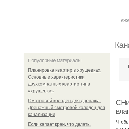
еже
Кан
Популярные материалы
Планировка квартир в хрущевках.
Основные характеристики
двухкомнатных квартир типа
«хрущевки»
Смотровой колодец для дренажа.
СНи
Дренажный смотровой колодец для
вла
канализации
Чтобы
Если капает кран, что делать.
на ст