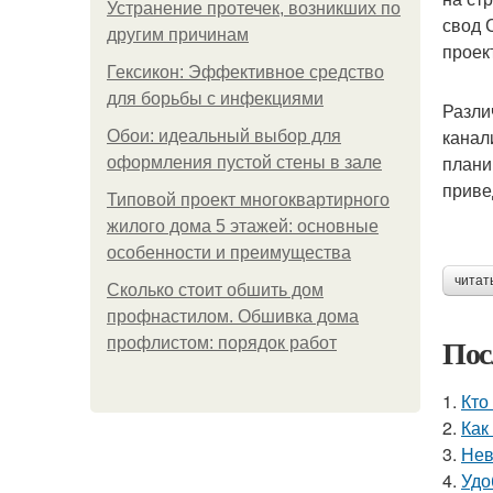
Устранение протечек, возникших по
свод 
другим причинам
проек
Гексикон: Эффективное средство
для борьбы с инфекциями
Разли
канал
Обои: идеальный выбор для
плани
оформления пустой стены в зале
приве
Типовой проект многоквартирного
жилого дома 5 этажей: основные
особенности и преимущества
читат
Сколько стоит обшить дом
профнастилом. Обшивка дома
Пос
профлистом: порядок работ
1.
Кто
2.
Как
3.
Нев
4.
Удо