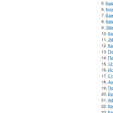
5.
Как
6.
Кух
7.
Важ
8.
Как
9.
Эфф
10.
Ка
11.
Эф
12.
Ка
13.
По
14.
Пр
15.
12
16.
Ис
17.
Ст
18.
Ан
19.
Пр
20.
Бе
21.
Аф
22.
Кр
23.
Ка