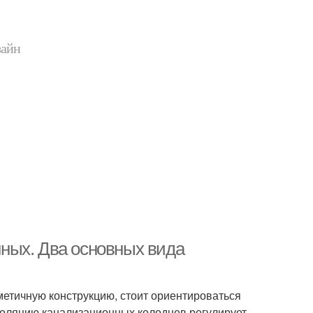
зайн
ных. Два основных вида
метичную конструкцию, стоит ориентироваться
золяцию канализационных колодцев регулирует