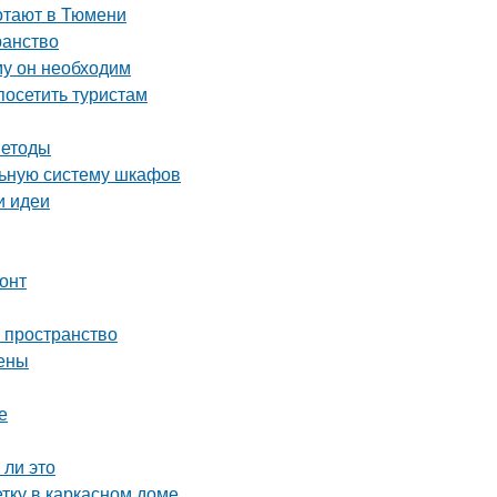
ботают в Тюмени
ранство
му он необходим
осетить туристам
методы
льную систему шкафов
и идеи
онт
ь пространство
цены
е
 ли это
тку в каркасном доме