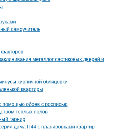
ка
 руками
бный самоучитель
 факторов
 заклинивания металлопластиковых дверей и
 минусы кирпичной облицовки
аленькой квартиры
 с помощью обоев с росписью
дством теплых полов
ный гарнир
серия дома П44 с планировками квартир