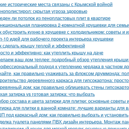
кие исторические места связаны с Крымской войной
нополистирол: скрытая угроза здоровью
еден ли потолок из пенопластовых плит в квартире
нкциональная планировка 2-комнатной хрущевки для семьи 
к обустроить кухню в хрущевке с холодильником: советы и 
п-10 идей для рабочего проекта интерьера хрущевки
к сделать крышу теплой и эффективной
осто и эффективно: как утеплить крышу на даче
елаем ваш дом теплее: подробный обзор утепления крыши
офессиональный подход к утеплению чердака в частном д
найте, как правильно ухаживать за флоксом друммонда: по
роительство деревянного каркаса для гипсокартона: просто
ревянный дом: как правильно облицевать стены гипсокарт
хая затирка vs готовая затирка: что выбрать
бор состава и цвета затирки для плитки: основные советы
тирка для плитки в ванной комнате: лучшие варианты для 
П под каркасный дом: как правильно выбрать и установить
делка туалета панелями ПВХ дизайн интерьера. Монтаж па
нтилируемый конек для мягкой кровли: основные принцип