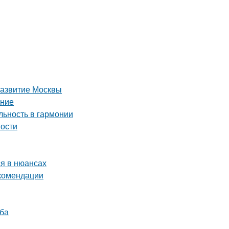
развитие Москвы
ение
ьность в гармонии
ности
я в нюансах
екомендации
уба