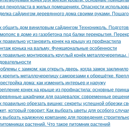
ед пенопласта в жилых помещениях. Опасности использов
делка сайдингом деревянного дома своими руками. Пошаго
к обшить дом виниловым сайдингом Технониколь. Подготов
мопояс в доме из газобетона под балки перекрытия. Перек
к правильно установить конек на крышу из профнастила
нтаж конька на вальму. Функциональные особенности
к правильно монтировать круглый конёк металлочерепицы. 
довательности
облемы с замком: как открыть дверь, когда замок заклинило
к крепить металлочерепицу саморезами к обрешётке. Креп
рестройка дома: как изменить интерьер и наружу
репление конек на крыше из профнастила: основные принц
ревянные шкафчики для раздевалок: современные решени
к правильно обрезать вишню: секреты успешной обрезки с
кет, который говорит: Как выбрать цветы для особого случа
к выбрать надежную компанию для проведения строительн
питомниках растений. Что такое питомник растений