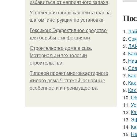
избавиться от неприятного запаха
Утепленная шведская плита шаг за
Пос
шагом: инструкция по установке
Гексикон: Эффективное средство
1.
Лай
для борьбы с инфекциями
2.
Сэк
3.
ЛА
Строительство дома в сша.
4.
Как
Материалы и технологии
5.
Ниш
строительства
6.
Сов
Типовой проект многоквартирного
7.
Как
жилого дома 5 этажей: основные
8.
Как
особенности и преимущества
9.
Как
10.
Об
11.
Ус
12.
Ка
13.
Эф
14.
Ка
15.
He