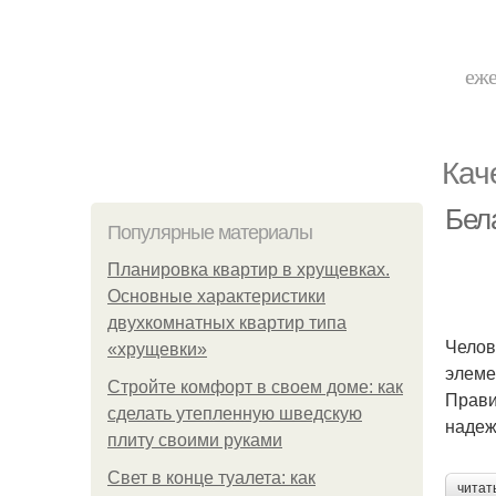
еже
Кач
Бел
Популярные материалы
Планировка квартир в хрущевках.
Основные характеристики
двухкомнатных квартир типа
Челов
«хрущевки»
элеме
Стройте комфорт в своем доме: как
Прави
сделать утепленную шведскую
надеж
плиту своими руками
Свет в конце туалета: как
читат