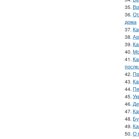
35.
Вр
36.
От
дома
37.
Ка
38.
Ар
39.
Ка
40.
Мо
41.
Ка
после
42.
Пр
43.
Ка
44.
Пе
45.
Ук
46.
Де
47.
Ка
48.
Бу
49.
Ка
50.
О 