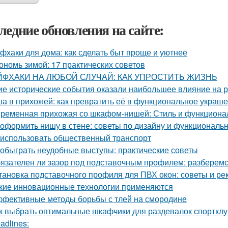
ледние обновления на сайте:
фхаки для дома: как сделать быт проще и уютнее
ономь зимой: 17 практических советов
ЙФХАКИ НА ЛЮБОЙ СЛУЧАЙ: КАК УПРОСТИТЬ ЖИЗНЬ
ие исторические события оказали наибольшее влияние на 
а в прихожей: как превратить её в функциональное украш
ременная прихожая со шкафом-нишей: Стиль и функционал
 оформить нишу в стене: советы по дизайну и функциональ
 использовать общественный транспорт
 обыграть неудобные выступы: практические советы
язателен ли зазор под подставочным профилем: разберемс
тановка подставочного профиля для ПВХ окон: советы и р
кие инновационные технологии применяются
фективные методы борьбы с тлей на смородине
к выбрать оптимальные шкафчики для раздевалок спорткл
adlines: