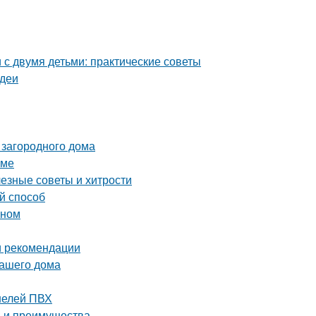
с двумя детьми: практические советы
идеи
 загородного дома
оме
лезные советы и хитрости
й способ
оном
 и рекомендации
вашего дома
нелей ПВХ
ы и преимущества