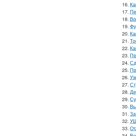
16.
Ка
17.
Пе
18.
Вр
19.
Фу
20.
Ка
21.
То
22.
Ка
23.
Пр
24.
Сд
25.
Пр
26.
Уз
27.
Ст
28.
Де
29.
Су
30.
Вы
31.
За
32.
УШ
33.
От
34.
Ве