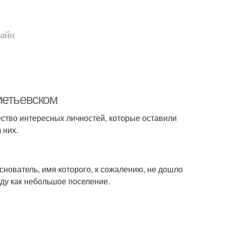
зайн
метьевском
ество интересных личностей, которые оставили
 них.
снователь, имя которого, к сожалению, не дошло
оду как небольшое поселение.