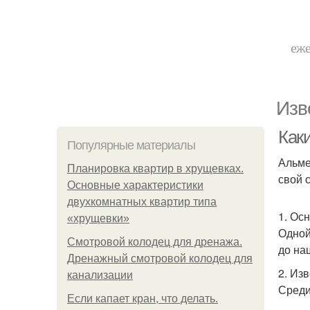
еже
Изв
Как
Популярные материалы
Альме
Планировка квартир в хрущевках.
свой 
Основные характеристики
двухкомнатных квартир типа
1. Ос
«хрущевки»
Одной
Смотровой колодец для дренажа.
до на
Дренажный смотровой колодец для
2. Из
канализации
Среди
Если капает кран, что делать.