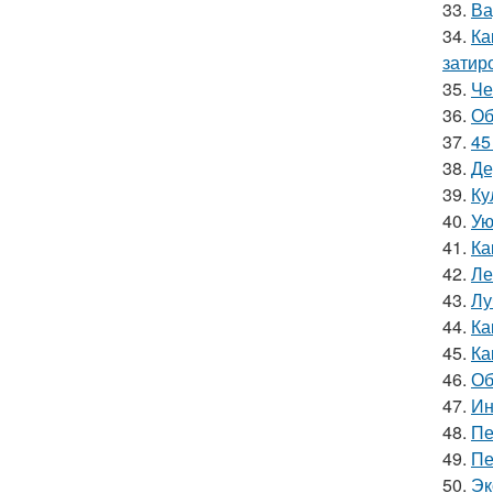
33.
Ва
34.
Ка
затир
35.
Че
36.
Об
37.
45
38.
Де
39.
Ку
40.
Ую
41.
Ка
42.
Ле
43.
Лу
44.
Ка
45.
Ка
46.
Об
47.
Ин
48.
Пе
49.
Пе
50.
Эк