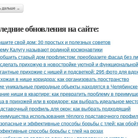
ь дальше →
ледние обновления на сайте:
чшите свой дом: 30 простых и полезных советов
ему Калугу называют родиной космонавтики
 обшить старый дом профлистом: преобразите фасад без л
 сделать прихожую в новостройке уютной и функционально
гантные прихожие с нишей и подсветкой: 295 фото для вд
хожая в нише коридора: как организовать пространство
ие уникальные природные объекты находятся в Челябинске
ние ниши в квартире: как превратить проблему в преимущ
а в прихожей или в коридоре: как выбрать идеальное мест
дставочный профиль для окон: как выбрать подходящий
еимущества использования тёплого подставочного профил
зопасные и эффективные способы борьбы с тлей: как обой
фективные способы борьбы с тлей на розах