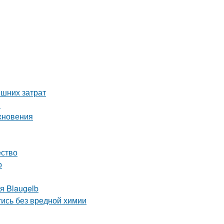
ишних затрат
й
охновения
ество
о
я Blaugelb
тись без вредной химии