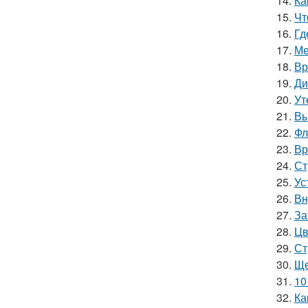
14.
Ка
15.
Чт
16.
Гд
17.
Ме
18.
Вр
19.
Ди
20.
Ут
21.
Вы
22.
Фл
23.
Вр
24.
Ст
25.
Ус
26.
Вн
27.
За
28.
Цв
29.
Ст
30.
Ще
31.
10
32.
Ка