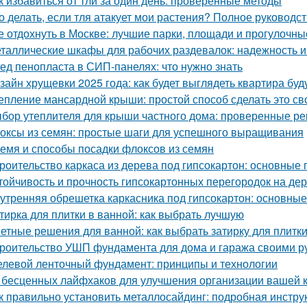
к избавиться от тли за один день: проверенные методы
о делать, если тля атакует мои растения? Полное руководс
е отдохнуть в Москве: лучшие парки, площади и прогулочны
таллические шкафы для рабочих раздевалок: надежность и
ед пенопласта в СИП-панелях: что нужно знать
зайн хрущевки 2025 года: как будет выглядеть квартира бу
епление мансардной крыши: простой способ сделать это с
бор утеплителя для крыши частного дома: проверенные р
оксы из семян: простые шаги для успешного выращивания
емя и способы посадки флоксов из семян
роительство каркаса из дерева под гипсокартон: основные
тойчивость и прочность гипсокартонных перегородок на де
утренняя обрешетка каркасника под гипсокартон: основны
тирка для плитки в ванной: как выбрать лучшую
етные решения для ванной: как выбрать затирку для плитк
роительство УШП фундамента для дома и гаража своими р
левой ленточный фундамент: принципы и технологии
 бесценных лайфхаков для улучшения организации вашей 
к правильно установить металлосайдинг: подробная инстру