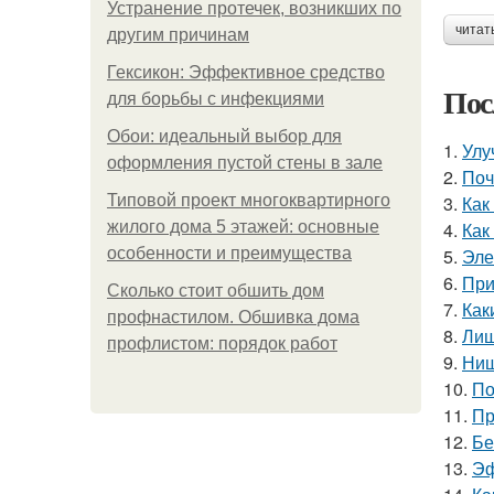
Устранение протечек, возникших по
читат
другим причинам
Гексикон: Эффективное средство
Пос
для борьбы с инфекциями
Обои: идеальный выбор для
1.
Улу
оформления пустой стены в зале
2.
Поч
Типовой проект многоквартирного
3.
Как
жилого дома 5 этажей: основные
4.
Как
особенности и преимущества
5.
Эле
6.
При
Сколько стоит обшить дом
7.
Как
профнастилом. Обшивка дома
8.
Лиш
профлистом: порядок работ
9.
Ниш
10.
По
11.
Пр
12.
Бе
13.
Эф