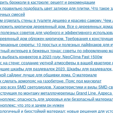
рить брокколи в кастрюле: рецепт и рекомендации
к правильно подобрать цвет затирки для плитки. Что такое 
очных смесей
м отделать стены в туалете дешево и красиво самому. Чем 
ложить кирпичом деревянный дом. Все о деревянных дома
 полезных советов для удобного и эффективного использов
ревянный дом обложен кирпичом. Требования к конструкци
линарные секреты: 10 простых и полезных лайфхаков для к
тный интерьер в бежевых тонах: советы по оформлению м
к выбрать конвектор в 2023 году. NeoClima Fast 1500w
с на стене: создание уютной атмосферы в вашей квартире
чшие шкафы для раздевалок 2023. Шкафы для раздевалок,
кой сайдинг лучше для обшивки дома. О материале
к сделать армопояс на газобетоне. Пояс под мауэрлат
зор всех SMD светодиодов. Характеристики и виды SMD-с
струкция по монтажу металлочерепицы Grand Line. Адреса
ноплекс: опасность для здоровья или безопасный материа
ноплекс: что это и зачем он нужен
ологичный и биостойкий материал: новые решения для уст