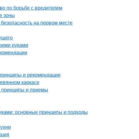
тво по борьбе с вредителем
е зоны
 безопасность на первом месте
дущего
воими руками
екомендации
 принципы и рекомендации
ревянном каркасе
е принципы и приемы
и
уками: основные принципы и подходы
кухни
кция