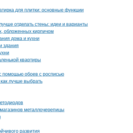
затирка для плитки: основные функции
лучше отделать стены: идеи и варианты
х, обложенных кирпичом
ания дома и кухни
и здания
ухни
аленькой квартиры
 с помощью обоев с росписью
 как лучше выбрать
ветодиодов
 магазинов металлочерепицы
л
ойчивого развития