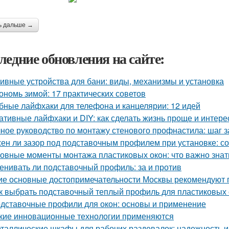
ь дальше →
ледние обновления на сайте:
ивные устройства для бани: виды, механизмы и установка
ономь зимой: 17 практических советов
бные лайфхаки для телефона и канцелярии: 12 идей
ативные лайфхаки и DIY: как сделать жизнь проще и интере
ное руководство по монтажу стенового профнастила: шаг 
ен ли зазор под подставочным профилем при установке: с
овные моменты монтажа пластиковых окон: что важно знат
енивать ли подставочный профиль: за и против
ие основные достопримечательности Москвы рекомендуют п
к выбрать подставочный теплый профиль для пластиковых 
дставочные профили для окон: основы и применение
кие инновационные технологии применяются
таллические шкафы для рабочих раздевалок: надежность и