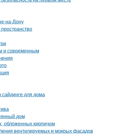
ве-на-Дону
ь пространство
три
ым и современным
ичения
это
кция
м сайдинге для дома
тива
вянный дом
х, обложенных кирпичом
пления вентилируемых и мокрых фасадов