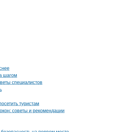
снее
за шагом
оветы специалистов
ь
осетить туристам
окон: советы и рекомендации
 безопасность на первом месте