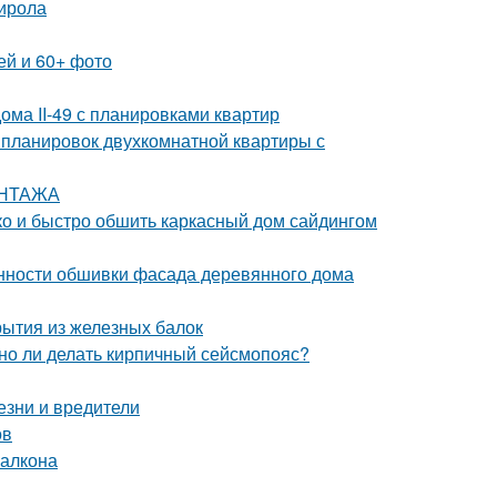
тирола
ей и 60+ фото
ома II-49 с планировками квартир
 планировок двухкомнатной квартиры с
ОНТАЖА
гко и быстро обшить каркасный дом сайдингом
нности обшивки фасада деревянного дома
рытия из железных балок
жно ли делать кирпичный сейсмопояс?
езни и вредители
ов
балкона