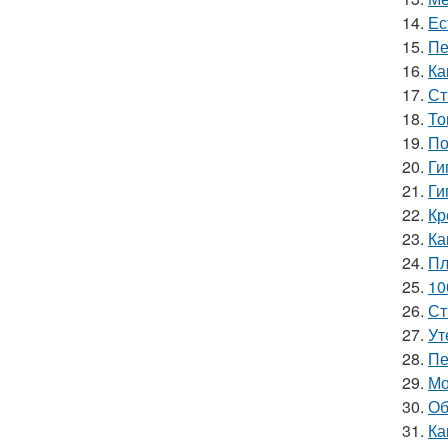
14.
Ес
15.
Пе
16.
Ка
17.
Ст
18.
То
19.
По
20.
Ги
21.
Ги
22.
Кр
23.
Ка
24.
Пл
25.
10
26.
Ст
27.
Ут
28.
Пе
29.
Мо
30.
Об
31.
Ка