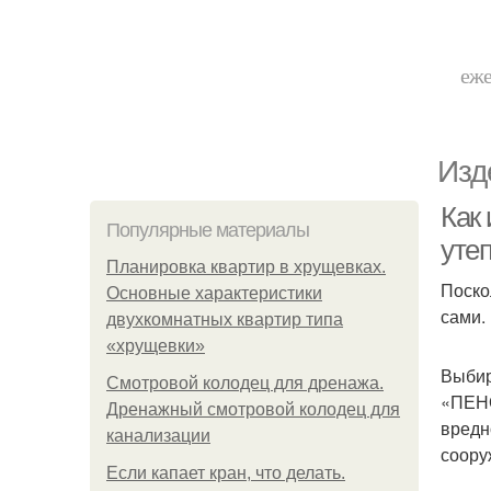
еже
Изд
Как
Популярные материалы
уте
Планировка квартир в хрущевках.
Поско
Основные характеристики
сами.
двухкомнатных квартир типа
«хрущевки»
Выбир
Смотровой колодец для дренажа.
«ПЕНО
Дренажный смотровой колодец для
вредн
канализации
соору
Если капает кран, что делать.