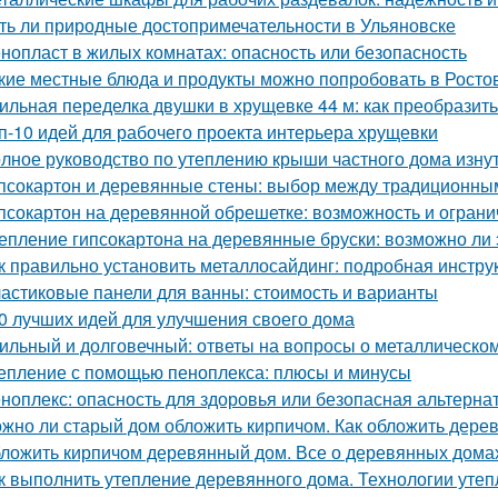
ть ли природные достопримечательности в Ульяновске
нопласт в жилых комнатах: опасность или безопасность
кие местные блюда и продукты можно попробовать в Росто
ильная переделка двушки в хрущевке 44 м: как преобразит
п-10 идей для рабочего проекта интерьера хрущевки
лное руководство по утеплению крыши частного дома изну
псокартон и деревянные стены: выбор между традиционн
псокартон на деревянной обрешетке: возможность и огран
епление гипсокартона на деревянные бруски: возможно ли 
к правильно установить металлосайдинг: подробная инстру
астиковые панели для ванны: стоимость и варианты
0 лучших идей для улучшения своего дома
ильный и долговечный: ответы на вопросы о металлическо
епление с помощью пеноплекса: плюсы и минусы
ноплекс: опасность для здоровья или безопасная альтерна
жно ли старый дом обложить кирпичом. Как обложить дере
ложить кирпичом деревянный дом. Все о деревянных дома
к выполнить утепление деревянного дома. Технологии уте