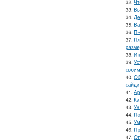
32.
Чт
33.
Вы
34.
Де
35.
Ва
36.
П-
37.
Пл
разм
38.
Ин
39.
Ус
своим
40.
Об
сайди
41.
Ар
42.
Ка
43.
Ун
44.
По
45.
Ум
46.
Пр
47.
От