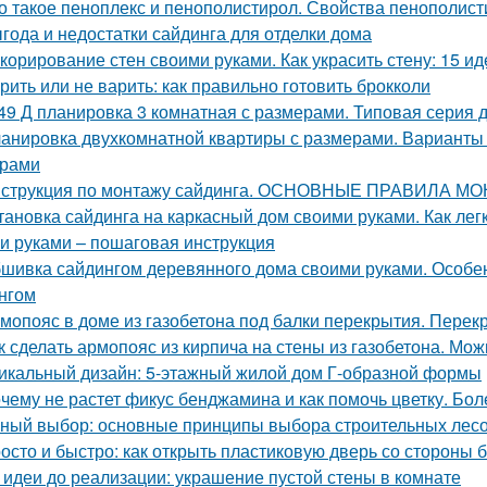
о такое пеноплекс и пенополистирол. Свойства пенополис
года и недостатки сайдинга для отделки дома
корирование стен своими руками. Как украсить стену: 15 ид
рить или не варить: как правильно готовить брокколи
49 Д планировка 3 комнатная с размерами. Типовая серия д
анировка двухкомнатной квартиры с размерами. Варианты
ерами
струкция по монтажу сайдинга. ОСНОВНЫЕ ПРАВИЛА М
тановка сайдинга на каркасный дом своими руками. Как ле
и руками – пошаговая инструкция
шивка сайдингом деревянного дома своими руками. Особе
нгом
мопояс в доме из газобетона под балки перекрытия. Перек
к сделать армопояс из кирпича на стены из газобетона. Мо
икальный дизайн: 5-этажный жилой дом Г-образной формы
чему не растет фикус бенджамина и как помочь цветку. Бол
ный выбор: основные принципы выбора строительных лес
осто и быстро: как открыть пластиковую дверь со стороны 
 идеи до реализации: украшение пустой стены в комнате