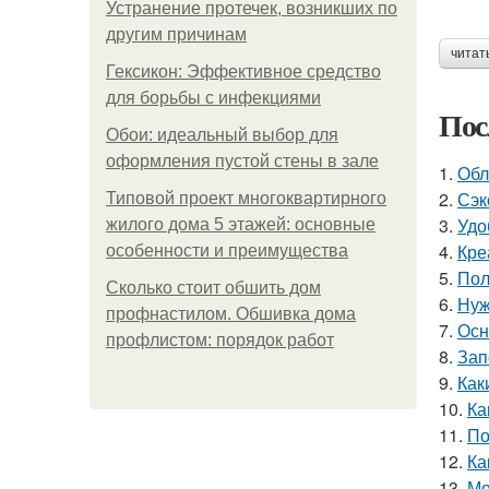
Устранение протечек, возникших по
другим причинам
читат
Гексикон: Эффективное средство
для борьбы с инфекциями
Пос
Обои: идеальный выбор для
оформления пустой стены в зале
1.
Обл
2.
Сэк
Типовой проект многоквартирного
3.
Удо
жилого дома 5 этажей: основные
4.
Кре
особенности и преимущества
5.
Пол
Сколько стоит обшить дом
6.
Нуж
профнастилом. Обшивка дома
7.
Осн
профлистом: порядок работ
8.
Зап
9.
Как
10.
Ка
11.
По
12.
Ка
13.
Ме