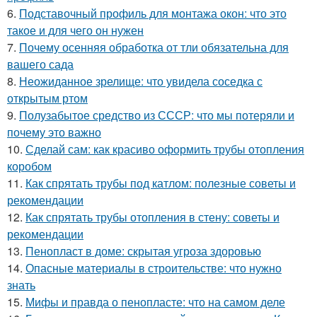
6.
Подставочный профиль для монтажа окон: что это
такое и для чего он нужен
7.
Почему осенняя обработка от тли обязательна для
вашего сада
8.
Неожиданное зрелище: что увидела соседка с
открытым ртом
9.
Полузабытое средство из СССР: что мы потеряли и
почему это важно
10.
Сделай сам: как красиво оформить трубы отопления
коробом
11.
Как спрятать трубы под катлом: полезные советы и
рекомендации
12.
Как спрятать трубы отопления в стену: советы и
рекомендации
13.
Пенопласт в доме: скрытая угроза здоровью
14.
Опасные материалы в строительстве: что нужно
знать
15.
Мифы и правда о пенопласте: что на самом деле