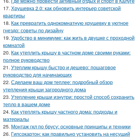
16.
Где можно провести активный отдых и спорт в Калуге
17.
Хрущевка 2.0: как обновить интерьер советской
квартиры
18.
Как превратить однокомнатную хрущевку в уютное
гнездо: советы по дизайну
19.
Удобство в минимуме: как жить в двушке с проходной
комнатой
20.
Как утеплить крышу в частном доме своими руками:
полное руководство
21.
Утеплим крышу быстро и дешево: пошаговое
руководство для начинающих
22.
Сделаем ваш дом теплее: подробный обзор
утепления крыши загородного дома
23.
Утепление крыши изнутри: простой способ сохранить
тепло в вашем доме
24.
Как утеплять крышу частного дома: подходы и
материалы
25.
Монтаж гкл по брусу: основные принципы и техники
26.
Гипсокартон: как правильно установить на несущий