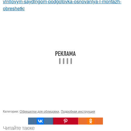
vinilovym-saydingom-podgotovka-osnovaniya-i-montazh-
obreshetki
Категории:
Обрешетки для облицовки
,
Подробная инструкция
Читайте также