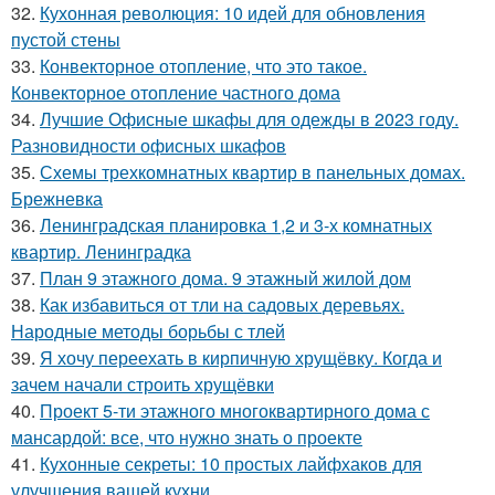
32.
Кухонная революция: 10 идей для обновления
пустой стены
33.
Конвекторное отопление, что это такое.
Конвекторное отопление частного дома
34.
Лучшие Офисные шкафы для одежды в 2023 году.
Разновидности офисных шкафов
35.
Схемы трехкомнатных квартир в панельных домах.
Брежневка
36.
Ленинградская планировка 1,2 и 3-х комнатных
квартир. Ленинградка
37.
План 9 этажного дома. 9 этажный жилой дом
38.
Как избавиться от тли на садовых деревьях.
Народные методы борьбы с тлей
39.
Я хочу переехать в кирпичную хрущёвку. Когда и
зачем начали строить хрущёвки
40.
Проект 5-ти этажного многоквартирного дома с
мансардой: все, что нужно знать о проекте
41.
Кухонные секреты: 10 простых лайфхаков для
улучшения вашей кухни