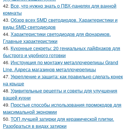
42.
Все, что нужно знать о ПВХ-панелях для ванной
комнаты
43.
Обзор всех SMD светодиодов. Характеристики и
виды SMD-светодиодов
44.
Характеристики светодиодов для фонариков.
Главные характеристики
45.
Кухонные секреты: 20 гениальных лайфхаков для
быстрого и удобного готовки
46.
Инструкция по монтажу металлочерепицы Grand
Line. Адреса магазинов металлочерепицы
47.
Укрепление и защита: как правильно сделать конек
на крыше
48.
Удивительные рецепты и советы для улучшения
вашей кухни
49.
Простые способы использования промокодов для
максимальной экономии
50.
ТОП лучшей затирки для керамической плитки.
Разобраться в видах затирки