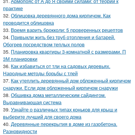
31.
Армопояс от А до Я своими силами: от теории к
практике
32.
Облицовка деревянного дома кирпичом. Как
проводится облицовка
33.
Время варить брокколи: 5 проверенных рецептов
34.
Привыкли жить без труб отопления и батарей.
Обогрев посредством теплых полов
35.
Планировка квартиры 3-комнатной с размерами. П
3М планировки
36.
Как избавиться от тли на садовых деревьях.
Народные методы борьбы с тлей
37.
Как утеплить деревянный дом обложенный кирпичом
снаружи. Если дом обложенный кирпичом снаружи
38.
Обшивка дома металлическим сайдингом.
Выравнивающая система
39.
Узнайте о различных типах коньков для крыш и
выберите лучший для своего дома
40.
Деревянные перекрытия в доме из газобетона.
Разновидности