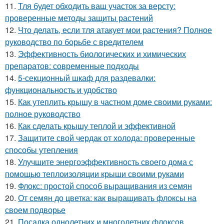
11.
Тля будет обходить ваш участок за версту:
проверенные методы защиты растений
12.
Что делать, если тля атакует мои растения? Полное
руководство по борьбе с вредителем
13.
Эффективность биологических и химических
препаратов: современные подходы
14.
5-секционный шкаф для раздевалки:
функциональность и удобство
15.
Как утеплить крышу в частном доме своими руками:
полное руководство
16.
Как сделать крышу теплой и эффективной
17.
Защитите свой чердак от холода: проверенные
способы утепления
18.
Улучшите энергоэффективность своего дома с
помощью теплоизоляции крыши своими руками
19.
Флокс: простой способ выращивания из семян
20.
От семян до цветка: как выращивать флоксы на
своем подворье
21.
Посадка однолетних и многолетних флоксов