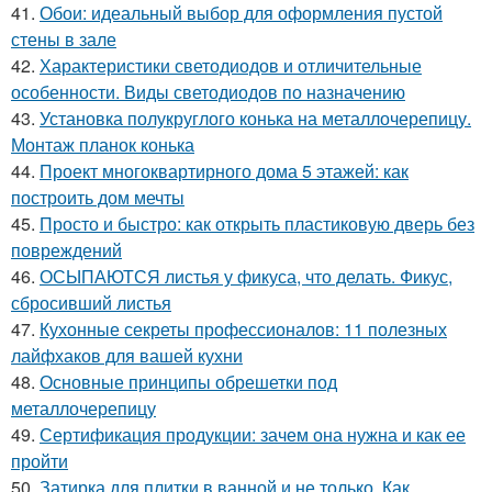
41.
Обои: идеальный выбор для оформления пустой
стены в зале
42.
Характеристики светодиодов и отличительные
особенности. Виды светодиодов по назначению
43.
Установка полукруглого конька на металлочерепицу.
Монтаж планок конька
44.
Проект многоквартирного дома 5 этажей: как
построить дом мечты
45.
Просто и быстро: как открыть пластиковую дверь без
повреждений
46.
ОСЫПАЮТСЯ листья у фикуса, что делать. Фикус,
сбросивший листья
47.
Кухонные секреты профессионалов: 11 полезных
лайфхаков для вашей кухни
48.
Основные принципы обрешетки под
металлочерепицу
49.
Сертификация продукции: зачем она нужна и как ее
пройти
50.
Затирка для плитки в ванной и не только. Как