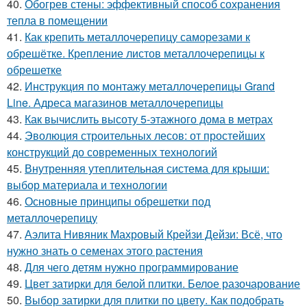
40.
Обогрев стены: эффективный способ сохранения
тепла в помещении
41.
Как крепить металлочерепицу саморезами к
обрешётке. Крепление листов металлочерепицы к
обрешетке
42.
Инструкция по монтажу металлочерепицы Grand
Line. Адреса магазинов металлочерепицы
43.
Как вычислить высоту 5-этажного дома в метрах
44.
Эволюция строительных лесов: от простейших
конструкций до современных технологий
45.
Внутренняя утеплительная система для крыши:
выбор материала и технологии
46.
Основные принципы обрешетки под
металлочерепицу
47.
Аэлита Нивяник Махровый Крейзи Дейзи: Всё, что
нужно знать о семенах этого растения
48.
Для чего детям нужно программирование
49.
Цвет затирки для белой плитки. Белое разочарование
50.
Выбор затирки для плитки по цвету. Как подобрать