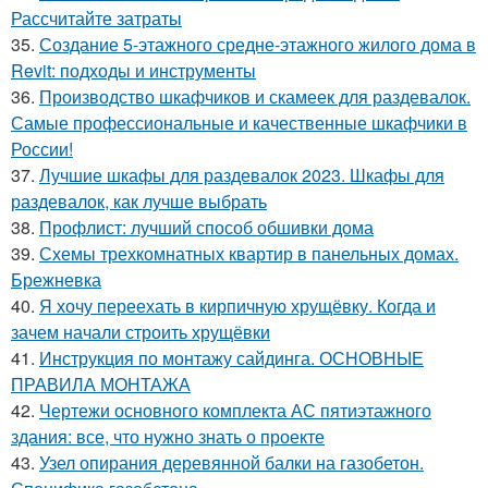
Рассчитайте затраты
35.
Создание 5-этажного средне-этажного жилого дома в
Revit: подходы и инструменты
36.
Производство шкафчиков и скамеек для раздевалок.
Самые профессиональные и качественные шкафчики в
России!
37.
Лучшие шкафы для раздевалок 2023. Шкафы для
раздевалок, как лучше выбрать
38.
Профлист: лучший способ обшивки дома
39.
Схемы трехкомнатных квартир в панельных домах.
Брежневка
40.
Я хочу переехать в кирпичную хрущёвку. Когда и
зачем начали строить хрущёвки
41.
Инструкция по монтажу сайдинга. ОСНОВНЫЕ
ПРАВИЛА МОНТАЖА
42.
Чертежи основного комплекта АС пятиэтажного
здания: все, что нужно знать о проекте
43.
Узел опирания деревянной балки на газобетон.