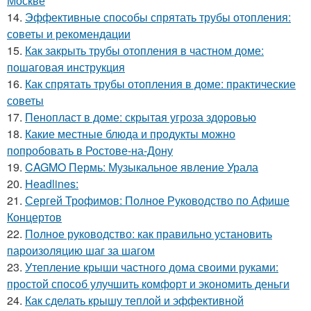
Москве
14.
Эффективные способы спрятать трубы отопления:
советы и рекомендации
15.
Как закрыть трубы отопления в частном доме:
пошаговая инструкция
16.
Как спрятать трубы отопления в доме: практические
советы
17.
Пенопласт в доме: скрытая угроза здоровью
18.
Какие местные блюда и продукты можно
попробовать в Ростове-на-Дону
19.
CAGMO Пермь: Музыкальное явление Урала
20.
Headlines:
21.
Сергей Трофимов: Полное Руководство по Афише
Концертов
22.
Полное руководство: как правильно установить
пароизоляцию шаг за шагом
23.
Утепление крыши частного дома своими руками:
простой способ улучшить комфорт и экономить деньги
24.
Как сделать крышу теплой и эффективной