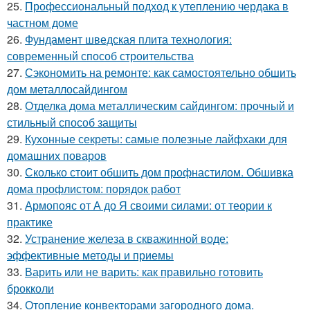
25.
Профессиональный подход к утеплению чердака в
частном доме
26.
Фундамент шведская плита технология:
современный способ строительства
27.
Сэкономить на ремонте: как самостоятельно обшить
дом металлосайдингом
28.
Отделка дома металлическим сайдингом: прочный и
стильный способ защиты
29.
Кухонные секреты: самые полезные лайфхаки для
домашних поваров
30.
Сколько стоит обшить дом профнастилом. Обшивка
дома профлистом: порядок работ
31.
Армопояс от А до Я своими силами: от теории к
практике
32.
Устранение железа в скважинной воде:
эффективные методы и приемы
33.
Варить или не варить: как правильно готовить
брокколи
34.
Отопление конвекторами загородного дома.