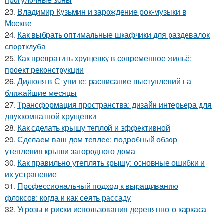
23.
Владимир Кузьмин и зарождение рок-музыки в
Москве
24.
Как выбрать оптимальные шкафчики для раздевалок
спортклуба
25.
Как превратить хрущевку в современное жильё:
проект реконструкции
26.
Дидюля в Ступине: расписание выступлений на
ближайшие месяцы
27.
Трансформация пространства: дизайн интерьера для
двухкомнатной хрущевки
28.
Как сделать крышу теплой и эффективной
29.
Сделаем ваш дом теплее: подробный обзор
утепления крыши загородного дома
30.
Как правильно утеплять крышу: основные ошибки и
их устранение
31.
Профессиональный подход к выращиванию
флоксов: когда и как сеять рассаду
32.
Угрозы и риски использования деревянного каркаса