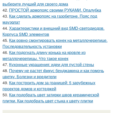
выберите лучший для своего дома
42.
ПРОСТОЙ армопояс своими РУКАМИ. Опалубка
43.
Как сделать армопояс на газобетоне. Пояс под
мауэрлат
44.
Характеристики и внешний вид SMD-светодиодов.
Корпуса SMD элементов
45.
Как ровно смонтировать конек на металлочерепице.
Последовательность установки
46.
Как подогнать длину конька на кровле из
металлочерепицы. Что такое конек
47.
Кухонные украшения: идеи для пустой стены
48.
Почему не растет фикус бенджамина и как помочь
цветку. Болезни и вредители
49.
Как построить дом за границей: 5 зарубежных
проектов домов и коттеджей
50.
Как подобрать цвет затирки швов керамической
плитки. Как подобрать цвет стыка к цвету плитки