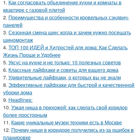
1.
Как согласовать объединение кухни и комнаты в
квартире с газовой плитой
2.
Преимущества и особенности кровельных сэндвич-
панелей
3.
Сезонная смена шин: когда и зачем нужно посещать
шиномонтаж
4.
ТОП 100 ИДЕЙ и Хитростей для дома: Как Сделать
Жизнь Проще и Удобнее
5.
Уксус на кухне и не только: 10 полезных советов
6.
Классные лайфхаки и советы для вашего дома
7.
Удивительные лайфхаки, о которых вы не знали
8.
Эффективные лайфхаки для быстрой и качественной
уборки дома
9.
Headlines:
10.
Узкая ниша в прихожей: как сделать свой коридор
более просторным
11.
Какие уникальные музеи техники есть в Москве
12.
Почему ниши в коридоре получились из-за ошибок в
планировке