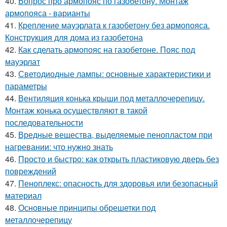
40.
Вопрос про армопояс по газобетону. Монтаж
армопояса - варианты
41.
Крепление мауэрлата к газобетону без армопояса.
Конструкция для дома из газобетона
42.
Как сделать армопояс на газобетоне. Пояс под
мауэрлат
43.
Светодиодные лампы: основные характеристики и
параметры
44.
Вентиляция конька крыши под металлочерепицу.
Монтаж конька осуществляют в такой
последовательности
45.
Вредные вещества, выделяемые пенопластом при
нагревании: что нужно знать
46.
Просто и быстро: как открыть пластиковую дверь без
повреждений
47.
Пеноплекс: опасность для здоровья или безопасный
материал
48.
Основные принципы обрешетки под
металлочерепицу