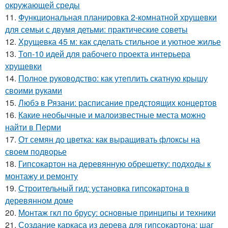
окружающей среды
11.
Функциональная планировка 2-комнатной хрущевки
для семьи с двумя детьми: практические советы
12.
Хрущевка 45 м: как сделать стильное и уютное жилье
13.
Топ-10 идей для рабочего проекта интерьера
хрущевки
14.
Полное руководство: как утеплить скатную крышу
своими руками
15.
Любэ в Рязани: расписание предстоящих концертов
16.
Какие необычные и малоизвестные места можно
найти в Перми
17.
От семян до цветка: как выращивать флоксы на
своем подворье
18.
Гипсокартон на деревянную обрешетку: подходы к
монтажу и ремонту
19.
Строительный гид: установка гипсокартона в
деревянном доме
20.
Монтаж гкл по брусу: основные принципы и техники
21.
Создание каркаса из дерева для гипсокартона: шаг