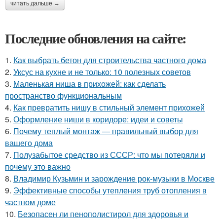
читать дальше →
Последние обновления на сайте:
1.
Как выбрать бетон для строительства частного дома
2.
Уксус на кухне и не только: 10 полезных советов
3.
Маленькая ниша в прихожей: как сделать
пространство функциональным
4.
Как превратить нишу в стильный элемент прихожей
5.
Оформление ниши в коридоре: идеи и советы
6.
Почему теплый монтаж — правильный выбор для
вашего дома
7.
Полузабытое средство из СССР: что мы потеряли и
почему это важно
8.
Владимир Кузьмин и зарождение рок-музыки в Москве
9.
Эффективные способы утепления труб отопления в
частном доме
10.
Безопасен ли пенополистирол для здоровья и