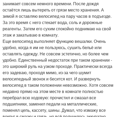
занимает совсем немного времени. После дождя
остаётся лишь вытереть от грязи место хранения. А
зимой я оставляю велосипед на пару часов в подъезде.
За это время с него стекает вода, соль и дорожные
реагенты. Затем его сухим спокойно поднимаю на свой
этаж и закатываю в комнату.
Еще велосипед выполняет функцию вешалки. Очень
удобно, когда я им не пользуюсь, сушить бельё или
оставлять одежду. Не совсем эстетично, но более чем
удобно. Единственный недостаток при таком хранении -
это широкий руль на узком проходе. Практически всегда
его задеваю, проходя мимо, из-за чего шумит
велосипедный звонок и бесится кот. И развернуть
велосипед в таком положении невозможно. Хотя совсем
недавно прямо на этом месте в комнате полностью
перебрал всю ходовую: прочистил и смазал все
подшипники, заменил педали на металлические,
поменял цепь, кассету, шины. Думал, что измажу все
вокруг в смазку и грязь, но всё получилось аккуратно.