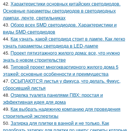
42.
Характеристики основных китайских светодиодов.
Основные параметры светодиодов в светодиодных
лампах, ленте, светильниках
43.
Обзор всех SMD светодиодов. Характеристики и
виды SMD-светодиодов
44.
Как узнать, какой светодиод стоит в лампе. Как легко
узнать параметры светодиода в LED-лампе
45.
Проект пятиэтажного жилого дома: все, что нужно
знать о новом строительстве
46.
Типовой проект многоквартирного жилого дома 5
этажей: основные особенности и преимущества
47.
ОСЫПАЮТСЯ листья у фикуса, что делать. Фикус,
сбросивший листья
48.
Отделка туалета панелями ПВХ: простая и
эффективная идея для дома
49.
Как выбрать надежную компанию для проведения
строительной экспертизы
50.
Затирка для плитки в ванной и не только. Как
подобрать затирку для плитки по цвету: секреты которые