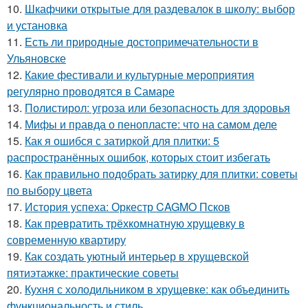
10.
Шкафчики открытые для раздевалок в школу: выбор
и установка
11.
Есть ли природные достопримечательности в
Ульяновске
12.
Какие фестивали и культурные мероприятия
регулярно проводятся в Самаре
13.
Полистирол: угроза или безопасность для здоровья
14.
Мифы и правда о пенопласте: что на самом деле
15.
Как я ошибся с затиркой для плитки: 5
распространённых ошибок, которых стоит избегать
16.
Как правильно подобрать затирку для плитки: советы
по выбору цвета
17.
История успеха: Оркестр CAGMO Псков
18.
Как превратить трёхкомнатную хрущевку в
современную квартиру
19.
Как создать уютный интерьер в хрущевской
пятиэтажке: практические советы
20.
Кухня с холодильником в хрущевке: как объединить
функциональность и стиль