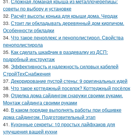
31.
Сложная ломаная крыша из металлочерепицы:
советы по выбору и установке
32.
Расчёт высоты конька для крыши дома. Чердак
33.
Стоит ли обкладывать деревянный дом кирпичом.
Особенности обкладки
34.
Что такое пеноплекс и пенополистирол. Свойства
пенополистирола
35.
Как сделать шкафчик в раздевалку из ДСП:
подробный инструктаж
36.
Эффективность и надежность силовых кабелей
СтройТехСнабжения
37.
Декорирование пустой стены: 9 оригинальных идей
38.
Что такое коттеджный поселок? Коттеджный посёлок
39.
Отделка дома сайдингом снаружи своими руками.
Монтаж сайдинга своими руками
40.
В каком порядке выполнять работы при обшивке
дома сайдингом. Подготовительный этап
41.
Кухонные секреты: 10 простых лайфхаков для
улучшения вашей кухни