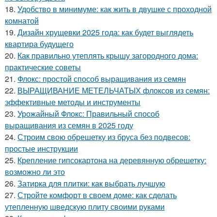
18.
Удобство в минимуме: как жить в двушке с проходной
комнатой
19.
Дизайн хрущевки 2025 года: как будет выглядеть
квартира будущего
20.
Как правильно утеплять крышу загородного дома:
практические советы
21.
Флокс: простой способ выращивания из семян
22.
ВЫРАЩИВАНИЕ МЕТЕЛЬЧАТЫХ флоксов из семян:
эффективные методы и инструменты
23.
Урожайный Флокс: Правильный способ
выращивания из семян в 2025 году
24.
Строим свою обрешетку из бруса без подвесов:
простые инструкции
25.
Крепление гипсокартона на деревянную обрешетку:
возможно ли это
26.
Затирка для плитки: как выбрать лучшую
27.
Стройте комфорт в своем доме: как сделать
утепленную шведскую плиту своими руками