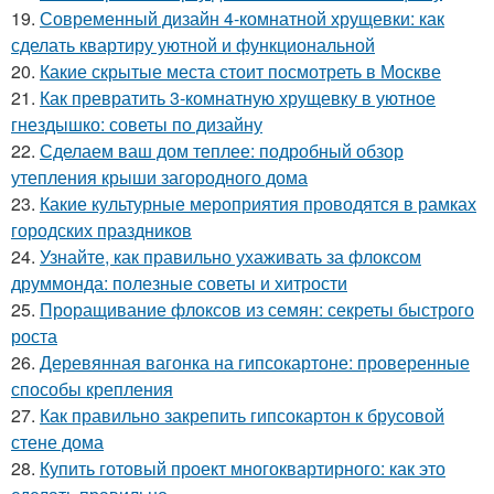
19.
Современный дизайн 4-комнатной хрущевки: как
сделать квартиру уютной и функциональной
20.
Какие скрытые места стоит посмотреть в Москве
21.
Как превратить 3-комнатную хрущевку в уютное
гнездышко: советы по дизайну
22.
Сделаем ваш дом теплее: подробный обзор
утепления крыши загородного дома
23.
Какие культурные мероприятия проводятся в рамках
городских праздников
24.
Узнайте, как правильно ухаживать за флоксом
друммонда: полезные советы и хитрости
25.
Проращивание флоксов из семян: секреты быстрого
роста
26.
Деревянная вагонка на гипсокартоне: проверенные
способы крепления
27.
Как правильно закрепить гипсокартон к брусовой
стене дома
28.
Купить готовый проект многоквартирного: как это