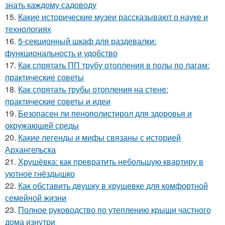
знать каждому садоводу
15.
Какие исторические музеи рассказывают о науке и
технологиях
16.
5-секционный шкаф для раздевалки:
функциональность и удобство
17.
Как спрятать ПП трубу отопления в полы по лагам:
практические советы
18.
Как спрятать трубы отопления на стене:
практические советы и идеи
19.
Безопасен ли пенополистирол для здоровья и
окружающей среды
20.
Какие легенды и мифы связаны с историей
Архангельска
21.
Хрущёвка: как превратить небольшую квартиру в
уютное гнёздышко
22.
Как обставить двушку в хрущевке для комфортной
семейной жизни
23.
Полное руководство по утеплению крыши частного
дома изнутри