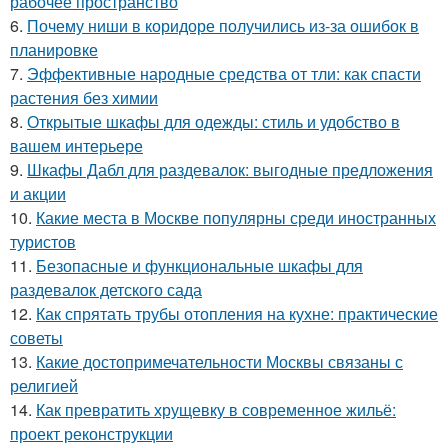
рабочее пространство
6.
Почему ниши в коридоре получились из-за ошибок в
планировке
7.
Эффективные народные средства от тли: как спасти
растения без химии
8.
Открытые шкафы для одежды: стиль и удобство в
вашем интерьере
9.
Шкафы Дабл для раздевалок: выгодные предложения
и акции
10.
Какие места в Москве популярны среди иностранных
туристов
11.
Безопасные и функциональные шкафы для
раздевалок детского сада
12.
Как спрятать трубы отопления на кухне: практические
советы
13.
Какие достопримечательности Москвы связаны с
религией
14.
Как превратить хрущевку в современное жильё:
проект реконструкции