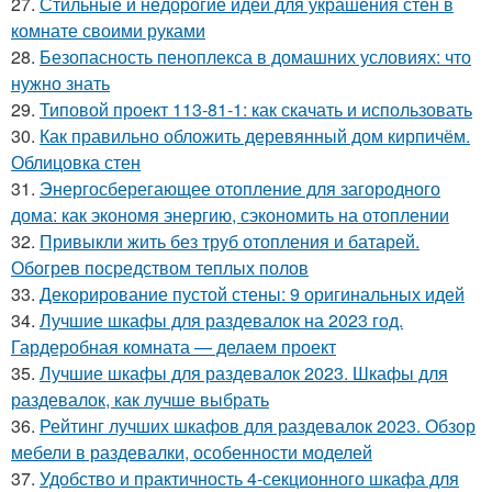
27.
Стильные и недорогие идеи для украшения стен в
комнате своими руками
28.
Безопасность пеноплекса в домашних условиях: что
нужно знать
29.
Типовой проект 113-81-1: как скачать и использовать
30.
Как правильно обложить деревянный дом кирпичём.
Облицовка стен
31.
Энергосберегающее отопление для загородного
дома: как экономя энергию, сэкономить на отоплении
32.
Привыкли жить без труб отопления и батарей.
Обогрев посредством теплых полов
33.
Декорирование пустой стены: 9 оригинальных идей
34.
Лучшие шкафы для раздевалок на 2023 год.
Гардеробная комната — делаем проект
35.
Лучшие шкафы для раздевалок 2023. Шкафы для
раздевалок, как лучше выбрать
36.
Рейтинг лучших шкафов для раздевалок 2023. Обзор
мебели в раздевалки, особенности моделей
37.
Удобство и практичность 4-секционного шкафа для