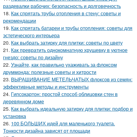
раздевалки рабочих: безопасность и долговечность
18.
Как спрятать трубы отопления в стену: советы и
рекомендации
19.
Как спрятать батареи и трубы отопления: советы для
эстетического интерьера
20.
Как выбрать затирку для плитки: советы по цвету
21.
Как превратить однокомнатную хрущевку в уютное
гнездо: советы по дизайну
22.
Узнайте, как правильно ухаживать за флоксом
друммонда: полезные советы и хитрости
23.
ВЫРАЩИВАНИЕ МЕТЕЛЬЧАТЫХ флоксов из семян:
эффективные методы и инструменты
24.
Гипсокартон: простой способ облицовки стен в
деревянном доме
25.
Как выбрать идеальную затирку для плитки: подбор и
установка
26.
100 БОЛЬШИХ идей для маленького туалета.
Тонкости дизайна зависят от площади