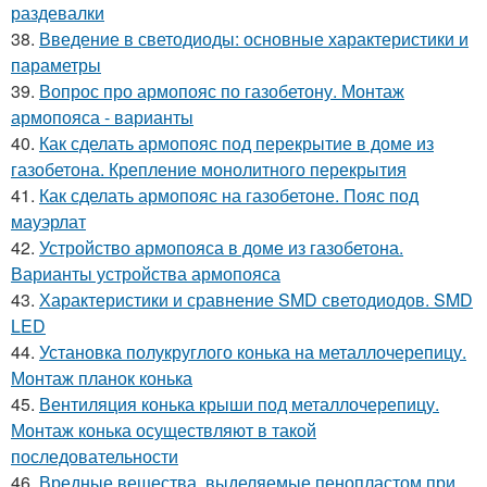
раздевалки
38.
Введение в светодиоды: основные характеристики и
параметры
39.
Вопрос про армопояс по газобетону. Монтаж
армопояса - варианты
40.
Как сделать армопояс под перекрытие в доме из
газобетона. Крепление монолитного перекрытия
41.
Как сделать армопояс на газобетоне. Пояс под
мауэрлат
42.
Устройство армопояса в доме из газобетона.
Варианты устройства армопояса
43.
Характеристики и сравнение SMD светодиодов. SMD
LED
44.
Установка полукруглого конька на металлочерепицу.
Монтаж планок конька
45.
Вентиляция конька крыши под металлочерепицу.
Монтаж конька осуществляют в такой
последовательности
46.
Вредные вещества, выделяемые пенопластом при