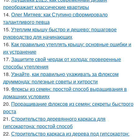
преображает классические квартиры
14.
Олег Митяев: как Ступино сформировало
талантливого певца
15.
Утеплим крышу быстро и дешево: пошаговое
руководство для начинающих
16.
Как правильно утеплять крышу: основные ошибки и
их устранение
17.
Защитите свой чердак от холода: проверенные
способы утепления
18.
Узнайте, как правильно ухаживать за флоксом
друммонда: полезные советы и хитрости
19.
Флоксы из семян: простой способ выращивания в
домашних условиях
20.
Проращивание флоксов из семян: секреты быстрого
роста
21.
Строительство деревянного каркаса для
гипсокартона: простой способ
22.
Строительство каркаса из дерева под гипсокартон: