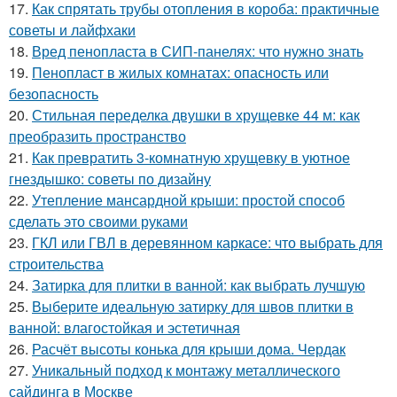
17.
Как спрятать трубы отопления в короба: практичные
советы и лайфхаки
18.
Вред пенопласта в СИП-панелях: что нужно знать
19.
Пенопласт в жилых комнатах: опасность или
безопасность
20.
Стильная переделка двушки в хрущевке 44 м: как
преобразить пространство
21.
Как превратить 3-комнатную хрущевку в уютное
гнездышко: советы по дизайну
22.
Утепление мансардной крыши: простой способ
сделать это своими руками
23.
ГКЛ или ГВЛ в деревянном каркасе: что выбрать для
строительства
24.
Затирка для плитки в ванной: как выбрать лучшую
25.
Выберите идеальную затирку для швов плитки в
ванной: влагостойкая и эстетичная
26.
Расчёт высоты конька для крыши дома. Чердак
27.
Уникальный подход к монтажу металлического
сайдинга в Москве