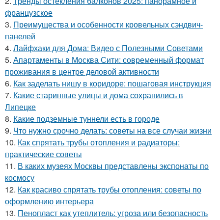
2.
Тренды остекления балконов 2025: панорамное и
французское
3.
Преимущества и особенности кровельных сэндвич-
панелей
4.
Лайфхаки для Дома: Видео с Полезными Советами
5.
Апартаменты в Москва Сити: современный формат
проживания в центре деловой активности
6.
Как заделать нишу в коридоре: пошаговая инструкция
7.
Какие старинные улицы и дома сохранились в
Липецке
8.
Какие подземные туннели есть в городе
9.
Что нужно срочно делать: советы на все случаи жизни
10.
Как спрятать трубы отопления и радиаторы:
практические советы
11.
В каких музеях Москвы представлены экспонаты по
космосу
12.
Как красиво спрятать трубы отопления: советы по
оформлению интерьера
13.
Пенопласт как утеплитель: угроза или безопасность