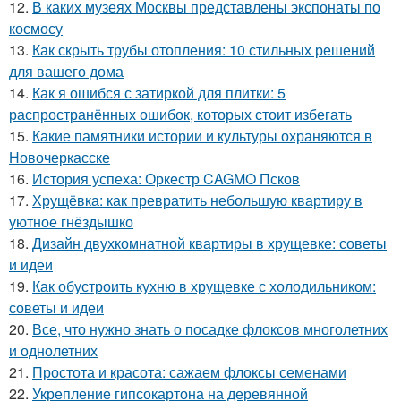
12.
В каких музеях Москвы представлены экспонаты по
космосу
13.
Как скрыть трубы отопления: 10 стильных решений
для вашего дома
14.
Как я ошибся с затиркой для плитки: 5
распространённых ошибок, которых стоит избегать
15.
Какие памятники истории и культуры охраняются в
Новочеркасске
16.
История успеха: Оркестр CAGMO Псков
17.
Хрущёвка: как превратить небольшую квартиру в
уютное гнёздышко
18.
Дизайн двухкомнатной квартиры в хрущевке: советы
и идеи
19.
Как обустроить кухню в хрущевке с холодильником:
советы и идеи
20.
Все, что нужно знать о посадке флоксов многолетних
и однолетних
21.
Простота и красота: сажаем флоксы семенами
22.
Укрепление гипсокартона на деревянной