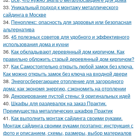
33.
Уникальный подход к монтажу металлического
сайдинга в Москве
34.
Пеноплекс: опасность для здоровья или безопасная
альтернатива
35.
45 полезных советов для удобного и эффективного
использования дома и кухни
36.
Как обкладывают деревянный дом кирпичом. Как
правильно обложить старый деревянный дом кирпичом?
37.
Как Самостоятельно открыть любой замок без ключа.
Как можно открыть замок без ключа на входной двери
38.
Энергосберегающее отопление для загородного
дома: как экономя энергию, сэкономить на отоплении
39.
Декорирование пустой стены: 9 оригинальных идей
40.
Шкафы для раздевалок на заказ Практик.
Преимущества металлических шкафов Практик
41.
Как выполнить монтаж сайдинга своими руками.
Монтаж сайдинга своими руками поэтапно: инструкция с
фото и описанием, схемы, размеры, выбор материалов