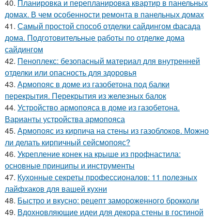
40.
Планировка и перепланировка квартир в панельных
домах. В чем особенности ремонта в панельных домах
41.
Самый простой способ отделки сайдингом фасада
дома. Подготовительные работы по отделке дома
сайдингом
42.
Пеноплекс: безопасный материал для внутренней
отделки или опасность для здоровья
43.
Армопояс в доме из газобетона под балки
перекрытия. Перекрытия из железных балок
44.
Устройство армопояса в доме из газобетона.
Варианты устройства армопояса
45.
Армопояс из кирпича на стены из газоблоков. Можно
ли делать кирпичный сейсмопояс?
46.
Укрепление конек на крыше из профнастила:
основные принципы и инструменты
47.
Кухонные секреты профессионалов: 11 полезных
лайфхаков для вашей кухни
48.
Быстро и вкусно: рецепт замороженного брокколи
49.
Вдохновляющие идеи для декора стены в гостиной