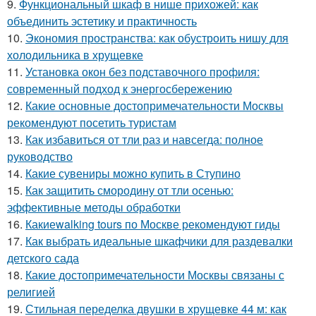
9.
Функциональный шкаф в нише прихожей: как
объединить эстетику и практичность
10.
Экономия пространства: как обустроить нишу для
холодильника в хрущевке
11.
Установка окон без подставочного профиля:
современный подход к энергосбережению
12.
Какие основные достопримечательности Москвы
рекомендуют посетить туристам
13.
Как избавиться от тли раз и навсегда: полное
руководство
14.
Какие сувениры можно купить в Ступино
15.
Как защитить смородину от тли осенью:
эффективные методы обработки
16.
Какиеwalking tours по Москве рекомендуют гиды
17.
Как выбрать идеальные шкафчики для раздевалки
детского сада
18.
Какие достопримечательности Москвы связаны с
религией
19.
Стильная переделка двушки в хрущевке 44 м: как