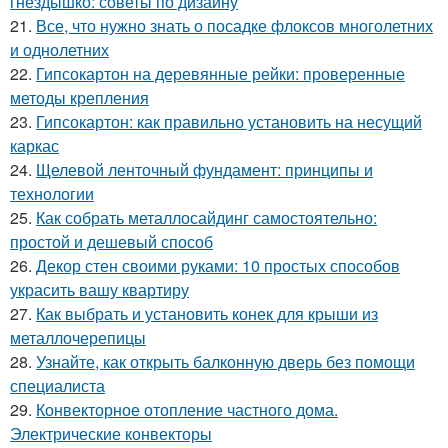
гнездышко: советы по дизайну
21.
Все, что нужно знать о посадке флоксов многолетних
и однолетних
22.
Гипсокартон на деревянные рейки: проверенные
методы крепления
23.
Гипсокартон: как правильно установить на несущий
каркас
24.
Щелевой ленточный фундамент: принципы и
технологии
25.
Как собрать металлосайдинг самостоятельно:
простой и дешевый способ
26.
Декор стен своими руками: 10 простых способов
украсить вашу квартиру
27.
Как выбрать и установить конек для крыши из
металлочерепицы
28.
Узнайте, как открыть балконную дверь без помощи
специалиста
29.
Конвекторное отопление частного дома.
Электрические конвекторы