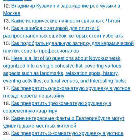
12.
Владимир Кузьмин и зарождение рок-музыки в
Москве
13.
Какие исторические личности связаны с Читой
14.
Как я ошибся с затиркой для плитки: 5
распространённых ошибок, которых стоит избегать
15.
Как подобрать идеальную затирку для керамической
плитки: советы профессионалов
16.
Here is a list of 60 questions about Novokuznetsk,
organized into a single cohesive list, covering various
aspects such as landmarks, relaxation spots, history,
evening activities, cultural venues, and interesting facts:
17.
Как превратить однокомнатную хрущевку в уютное
гнездо: советы по дизайну
18.
Как превратить трёхкомнатную хрущевку в
современную квартиру
19.
Какие интересные факты о Екатеринбурге могут
удивить даже местных жителей
20.
Как превратить 3-комнатную хрущевку в уютное