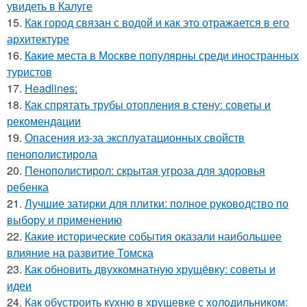
увидеть в Калуге
15.
Как город связан с водой и как это отражается в его
архитектуре
16.
Какие места в Москве популярны среди иностранных
туристов
17.
Headlines:
18.
Как спрятать трубы отопления в стену: советы и
рекомендации
19.
Опасения из-за эксплуатационных свойств
пенополистирола
20.
Пенополистирол: скрытая угроза для здоровья
ребенка
21.
Лучшие затирки для плитки: полное руководство по
выбору и применению
22.
Какие исторические события оказали наибольшее
влияние на развитие Томска
23.
Как обновить двухкомнатную хрущёвку: советы и
идеи
24.
Как обустроить кухню в хрущевке с холодильником: