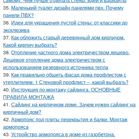
самому. Чем лучше отделать стены: идеи и варианты
35.
Маленький туалет дизайн панелями пвх. Почему
панели ПВХ?
36.
Идеи для украшения пустой стены: от классики до
эксклюзива
37.
Как обложить старый деревянный дом кирпичом.
Какой кирпич выбрать?
38.
Отопление частного дома электричеством дешево.
Дешевое отопление дома электричеством с
использованием резервного источника тепла
39.
Как правильно обшить фасад дома профлистом с
утеплителем. 1 Стеновой профлист –, какой выбрать?
40.
Инструкция по монтажу сайдинга. ОСНОВНЫЕ
ПРАВИЛА МОНТАЖА
41.
Сайдинг на кирпичном доме. Зачем нужен сайдинг на
кирпичный дом?
42.
Армопояс под плиты перекрытия и балки. Монтаж
армопояса
43.
Устройство армопояса в доме из газобетона.