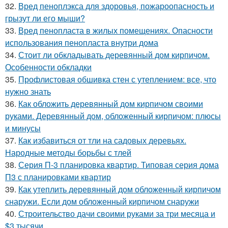
32.
Вред пеноплэкса для здоровья, пожароопасность и
грызут ли его мыши?
33.
Вред пенопласта в жилых помещениях. Опасности
использования пенопласта внутри дома
34.
Стоит ли обкладывать деревянный дом кирпичом.
Особенности обкладки
35.
Профлистовая обшивка стен с утеплением: все, что
нужно знать
36.
Как обложить деревянный дом кирпичом своими
руками. Деревянный дом, обложенный кирпичом: плюсы
и минусы
37.
Как избавиться от тли на садовых деревьях.
Народные методы борьбы с тлей
38.
Серия П-3 планировка квартир. Типовая серия дома
П3 с планировками квартир
39.
Как утеплить деревянный дом обложенный кирпичом
снаружи. Если дом обложенный кирпичом снаружи
40.
Строительство дачи своими руками за три месяца и
$3 тысячи