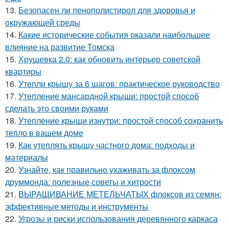
13.
Безопасен ли пенополистирол для здоровья и
окружающей среды
14.
Какие исторические события оказали наибольшее
влияние на развитие Томска
15.
Хрущевка 2.0: как обновить интерьер советской
квартиры
16.
Утепли крышу за 6 шагов: практическое руководство
17.
Утепление мансардной крыши: простой способ
сделать это своими руками
18.
Утепление крыши изнутри: простой способ сохранить
тепло в вашем доме
19.
Как утеплять крышу частного дома: подходы и
материалы
20.
Узнайте, как правильно ухаживать за флоксом
друммонда: полезные советы и хитрости
21.
ВЫРАЩИВАНИЕ МЕТЕЛЬЧАТЫХ флоксов из семян:
эффективные методы и инструменты
22.
Угрозы и риски использования деревянного каркаса