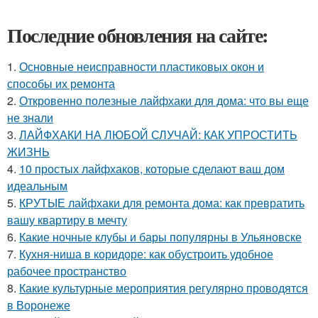
Последние обновления на сайте:
1.
Основные неисправности пластиковых окон и
способы их ремонта
2.
Откровенно полезные лайфхаки для дома: что вы еще
не знали
3.
ЛАЙФХАКИ НА ЛЮБОЙ СЛУЧАЙ: КАК УПРОСТИТЬ
ЖИЗНЬ
4.
10 простых лайфхаков, которые сделают ваш дом
идеальным
5.
КРУТЫЕ лайфхаки для ремонта дома: как превратить
вашу квартиру в мечту
6.
Какие ночные клубы и бары популярны в Ульяновске
7.
Кухня-ниша в коридоре: как обустроить удобное
рабочее пространство
8.
Какие культурные мероприятия регулярно проводятся
в Воронеже