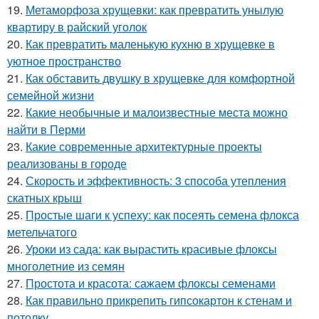
19.
Метаморфоза хрущевки: как превратить унылую
квартиру в райский уголок
20.
Как превратить маленькую кухню в хрущевке в
уютное пространство
21.
Как обставить двушку в хрущевке для комфортной
семейной жизни
22.
Какие необычные и малоизвестные места можно
найти в Перми
23.
Какие современные архитектурные проекты
реализованы в городе
24.
Скорость и эффективность: 3 способа утепления
скатных крыш
25.
Простые шаги к успеху: как посеять семена флокса
метельчатого
26.
Уроки из сада: как вырастить красивые флоксы
многолетние из семян
27.
Простота и красота: сажаем флоксы семенами
28.
Как правильно прикрепить гипсокартон к стенам и
потолку