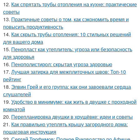
12.
Как спрятать трубы отопления на кухне: практические
советы
13.
Практичные советы о том, как сэкономить время и
повысить продуктивность
14.
Как скрыть трубы отопления: 10 стильных решений
для вашего дома
15.
Пенопласт как утеплитель: угроза или безопасность
для здоровья
16.
Пенополистирол: скрытая угроза здоровью
17.
Лучшая затирка для межплиточных швов: Топ-10
рейтинг
18.
Элвин Грей и его группа: как они завоевали сердца
слушателей
19.
Удобство в минимуме: как жить в двушке с проходной
комнатой
20.
Перепланировка двушки в хрущёвке: идеи и советы
21.
Как правильно утеплять крышу загородного дома:
пошаговая инструкция
22.
Сергей Трофимов: Полное Руководство по Афише